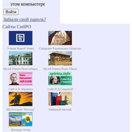
этом компьютере
Забыли свой пароль?
Сайты СибРО
Учение Живой Этики
Сибирское Рериховское Общество
Музей Рериха Новосибирск
Музей Рериха Верх-Уймон
Сайт Б.Н.Абрамова
Сайт Н.Д.Спириной
ИЦ Россазия "Восход"
Книжный магазин
Наследие Алтая