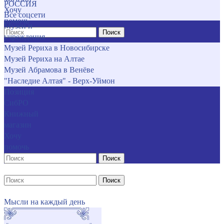
РОССИЯ
Хочу
Все соцсети
помочь
Музеи и
Поиск
учреждения
Музей Рериха в Новосибирске
Музей Рериха на Алтае
Музей Абрамова в Венёве
"Наследие Алтая" - Верх-Уймон
Позиция
СибРО
Книжный
магазин
Хочу
помочь
Поиск
Поиск
Мысли на каждый день