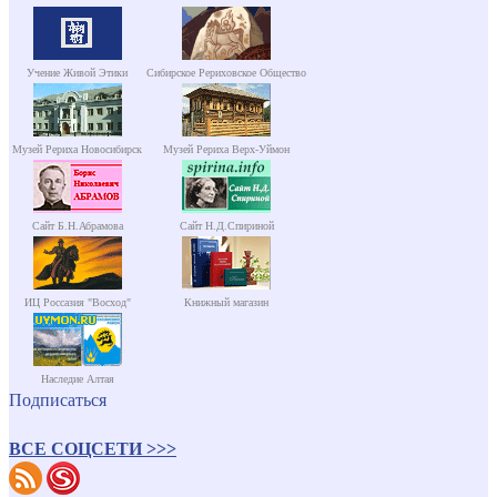
Учение Живой Этики
Сибирское Рериховское Общество
Музей Рериха Новосибирск
Музей Рериха Верх-Уймон
Сайт Б.Н.Абрамова
Сайт Н.Д.Спириной
ИЦ Россазия "Восход"
Книжный магазин
Наследие Алтая
Подписаться
ВСЕ СОЦСЕТИ >>>