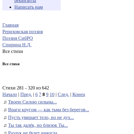
реквизиты
Написать нам
Главная
Рериховская поэзия
Поэзия СибРО
Спирина Н.Д.
Все стихи
Все стихи
Стихи 281 - 320 из 642
Начало
|
Пред.
|
6
7
8
9
10
|
След.
|
Конец
♫
Твоею Силою сильны...
♫
Враги кругом — как тьма без берегов...
♫
Пусть умирает тело, но не дух...
♫
Ты так далёк, но близок Ты...
♫
Разлук не будет никогда...