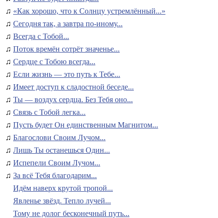
♫
«Как хорошо, что к Солнцу устремлённый...»
♫
Сегодня так, а завтра по-иному...
♫
Всегда с Тобой...
♫
Поток времён сотрёт значенье...
♫
Сердце с Тобою всегда...
♫
Если жизнь — это путь к Тебе...
♫
Имеет доступ к сладостной беседе...
♫
Ты — воздух сердца. Без Тебя оно...
♫
Связь с Тобой легка...
♫
Пусть будет Он единственным Магнитом...
♫
Благослови Своим Лучом...
♫
Лишь Ты останешься Один...
♫
Испепели Своим Лучом...
♫
За всё Тебя благодарим...
Идём наверх крутой тропой...
Явленье звёзд. Тепло лучей...
Тому не долог бесконечный путь...