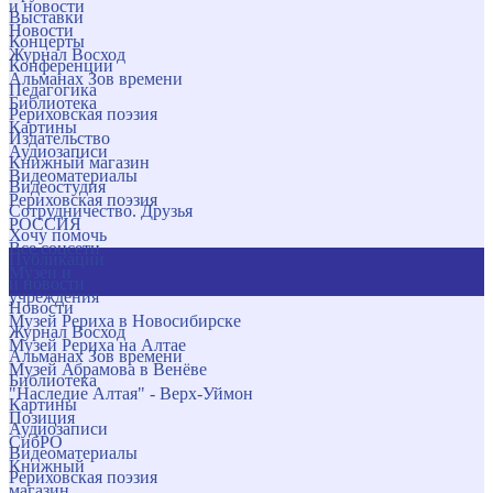
и новости
Выставки
Новости
Концерты
Журнал Восход
Конференции
Альманах Зов времени
Педагогика
Библиотека
Рериховская поэзия
Картины
Издательство
Аудиозаписи
Книжный магазин
Видеоматериалы
Видеостудия
Рериховская поэзия
Сотрудничество. Друзья
РОССИЯ
Хочу помочь
Все соцсети
Публикации
Музеи и
и новости
учреждения
Новости
Музей Рериха в Новосибирске
Журнал Восход
Музей Рериха на Алтае
Альманах Зов времени
Музей Абрамова в Венёве
Библиотека
"Наследие Алтая" - Верх-Уймон
Картины
Позиция
Аудиозаписи
СибРО
Видеоматериалы
Книжный
Рериховская поэзия
магазин