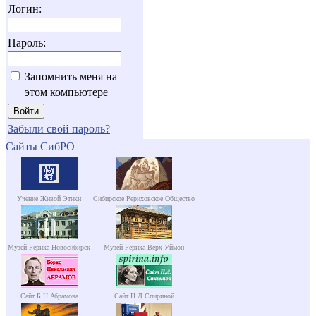
Логин:
Пароль:
Запомнить меня на
этом компьютере
Забыли свой пароль?
Сайты СибРО
Учение Живой Этики
Сибирское Рериховское Общество
Музей Рериха Новосибирск
Музей Рериха Верх-Уймон
Сайт Б.Н.Абрамова
Сайт Н.Д.Спириной