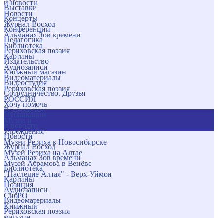
и новости
Выставки
Новости
Концерты
Журнал Восход
Конференции
Альманах Зов времени
Педагогика
Библиотека
Рериховская поэзия
Картины
Издательство
Аудиозаписи
Книжный магазин
Видеоматериалы
Видеостудия
Рериховская поэзия
Сотрудничество. Друзья
РОССИЯ
Хочу помочь
Все соцсети
Публикации
Музеи и
и новости
учреждения
Новости
Музей Рериха в Новосибирске
Журнал Восход
Музей Рериха на Алтае
Альманах Зов времени
Музей Абрамова в Венёве
Библиотека
"Наследие Алтая" - Верх-Уймон
Картины
Позиция
Аудиозаписи
СибРО
Видеоматериалы
Книжный
Рериховская поэзия
магазин