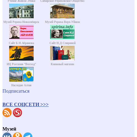
Учение Живой Этики
Сибирское Рериховское Общество
Музей Рериха Новосибирск
Музей Рериха Верх-Уймон
Сайт Б.Н.Абрамова
Сайт Н.Д.Спириной
ИЦ Россазия "Восход"
Книжный магазин
Наследие Алтая
Подписаться
ВСЕ СОЦСЕТИ >>>
Музей