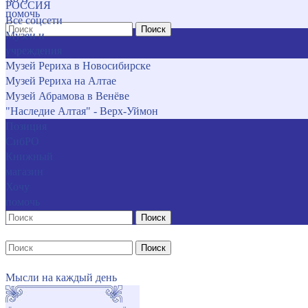
РОССИЯ
помочь
Все соцсети
Поиск
Музеи и
учреждения
Музей Рериха в Новосибирске
Музей Рериха на Алтае
Музей Абрамова в Венёве
"Наследие Алтая" - Верх-Уймон
Позиция
СибРО
Книжный
магазин
Хочу
помочь
Поиск
Поиск
Мысли на каждый день