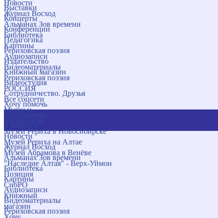
Новости
Выставки
Журнал Восход
Концерты
Альманах Зов времени
Конференции
Библиотека
Педагогика
Картины
Рериховская поэзия
Аудиозаписи
Издательство
Видеоматериалы
Книжный магазин
Рериховская поэзия
Видеостудия
РОССИЯ
Сотрудничество. Друзья
Все соцсети
Хочу помочь
Музеи и
Публикации
учреждения
и новости
Музей Рериха в Новосибирске
Новости
Музей Рериха на Алтае
Журнал Восход
Музей Абрамова в Венёве
Альманах Зов времени
"Наследие Алтая" - Верх-Уймон
Библиотека
Позиция
Картины
СибРО
Аудиозаписи
Книжный
Видеоматериалы
магазин
Рериховская поэзия
Хочу