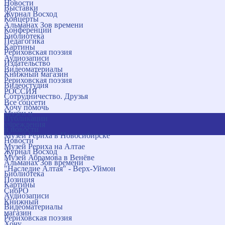
Новости
Выставки
Журнал Восход
Концерты
Альманах Зов времени
Конференции
Библиотека
Педагогика
Картины
Рериховская поэзия
Аудиозаписи
Издательство
Видеоматериалы
Книжный магазин
Рериховская поэзия
Видеостудия
РОССИЯ
Сотрудничество. Друзья
Все соцсети
Хочу помочь
Музеи и
Публикации
учреждения
и новости
Музей Рериха в Новосибирске
Новости
Музей Рериха на Алтае
Журнал Восход
Музей Абрамова в Венёве
Альманах Зов времени
"Наследие Алтая" - Верх-Уймон
Библиотека
Позиция
Картины
СибРО
Аудиозаписи
Книжный
Видеоматериалы
магазин
Рериховская поэзия
Хочу