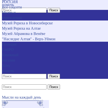
РОССИЯ
помочь
Все соцсети
Поиск
Музеи и
учреждения
Музей Рериха в Новосибирске
Музей Рериха на Алтае
Музей Абрамова в Венёве
"Наследие Алтая" - Верх-Уймон
Позиция
СибРО
Книжный
магазин
Хочу
помочь
Поиск
Поиск
Мысли на каждый день