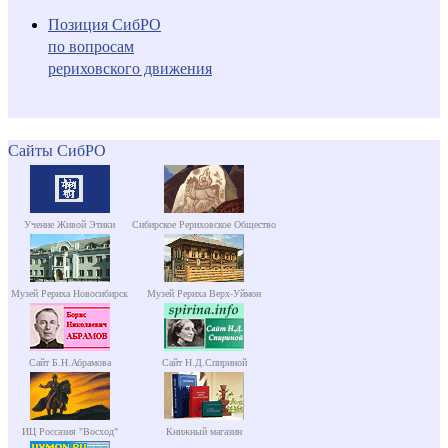
Позиция СибРО
по вопросам
рериховского движения
Сайты СибРО
Учение Живой Этики
Сибирское Рериховское Общество
Музей Рериха Новосибирск
Музей Рериха Верх-Уймон
Сайт Б.Н.Абрамова
Сайт Н.Д.Спириной
ИЦ Россазия "Восход"
Книжный магазин