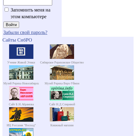
Запомнить меня на
этом компьютере
Забыли свой пароль?
Сайты СибРО
Учение Живой Этики
Сибирское Рериховское Общество
Музей Рериха Новосибирск
Музей Рериха Верх-Уймон
Сайт Б.Н.Абрамова
Сайт Н.Д.Спириной
ИЦ Россазия "Восход"
Книжный магазин