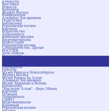
и новости
Выставки
Новости
Концерты
Журнал Восход
Конференции
Альманах Зов времени
Педагогика
Библиотека
Рериховская поэзия
Картины
Издательство
Аудиозаписи
Книжный магазин
Видеоматериалы
Видеостудия
Рериховская поэзия
Сотрудничество. Друзья
РОССИЯ
Хочу помочь
Все соцсети
Публикации
Музеи и
и новости
учреждения
Новости
Музей Рериха в Новосибирске
Журнал Восход
Музей Рериха на Алтае
Альманах Зов времени
Музей Абрамова в Венёве
Библиотека
"Наследие Алтая" - Верх-Уймон
Картины
Позиция
Аудиозаписи
СибРО
Видеоматериалы
Книжный
Рериховская поэзия
магазин