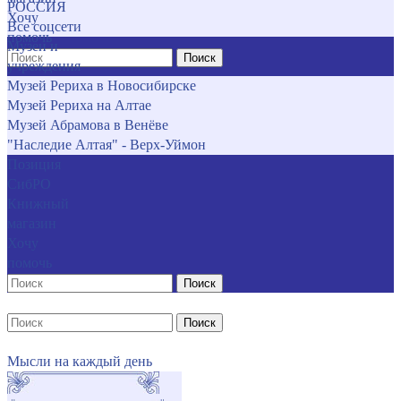
РОССИЯ
Хочу
Все соцсети
помочь
Музеи и
Поиск
учреждения
Музей Рериха в Новосибирске
Музей Рериха на Алтае
Музей Абрамова в Венёве
"Наследие Алтая" - Верх-Уймон
Позиция
СибРО
Книжный
магазин
Хочу
помочь
Поиск
Поиск
Мысли на каждый день