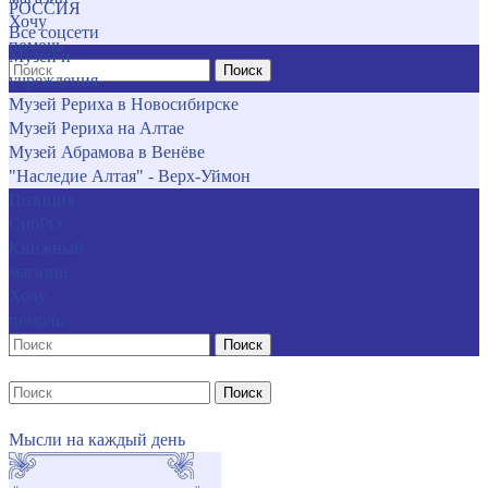
РОССИЯ
Хочу
Все соцсети
помочь
Музеи и
Поиск
учреждения
Музей Рериха в Новосибирске
Музей Рериха на Алтае
Музей Абрамова в Венёве
"Наследие Алтая" - Верх-Уймон
Позиция
СибРО
Книжный
магазин
Хочу
помочь
Поиск
Поиск
Мысли на каждый день