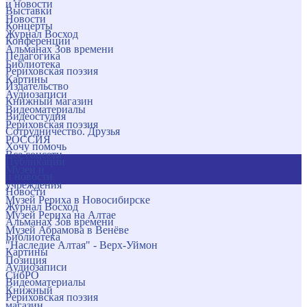
и новости
Выставки
Новости
Концерты
Журнал Восход
Конференции
Альманах Зов времени
Педагогика
Библиотека
Рериховская поэзия
Картины
Издательство
Аудиозаписи
Книжный магазин
Видеоматериалы
Видеостудия
Рериховская поэзия
Сотрудничество. Друзья
РОССИЯ
Хочу помочь
Все соцсети
Публикации
Музеи и
и новости
учреждения
Новости
Музей Рериха в Новосибирске
Журнал Восход
Музей Рериха на Алтае
Альманах Зов времени
Музей Абрамова в Венёве
Библиотека
"Наследие Алтая" - Верх-Уймон
Картины
Позиция
Аудиозаписи
СибРО
Видеоматериалы
Книжный
Рериховская поэзия
магазин