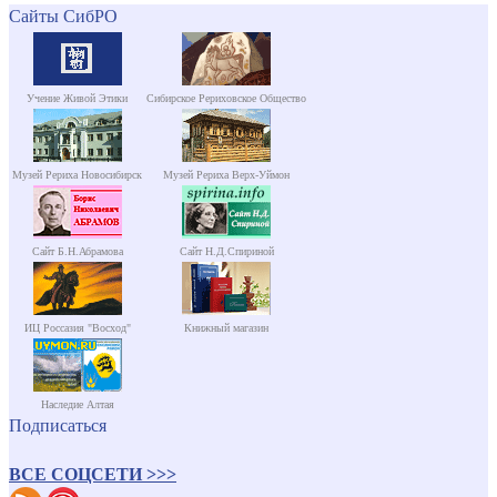
Сайты СибРО
Учение Живой Этики
Сибирское Рериховское Общество
Музей Рериха Новосибирск
Музей Рериха Верх-Уймон
Сайт Б.Н.Абрамова
Сайт Н.Д.Спириной
ИЦ Россазия "Восход"
Книжный магазин
Наследие Алтая
Подписаться
ВСЕ СОЦСЕТИ >>>