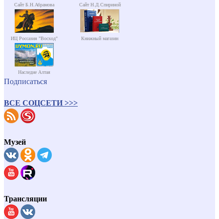
Сайт Б.Н.Абрамова
Сайт Н.Д.Спириной
ИЦ Россазия "Восход"
Книжный магазин
Наследие Алтая
Подписаться
ВСЕ СОЦСЕТИ >>>
Музей
Трансляции