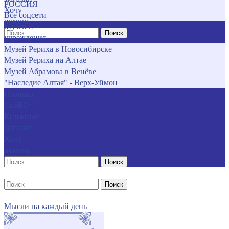
РОССИЯ
Хочу
Все соцсети
помочь
Музеи и
Поиск
учреждения
Музей Рериха в Новосибирске
Музей Рериха на Алтае
Музей Абрамова в Венёве
"Наследие Алтая" - Верх-Уймон
Позиция
СибРО
Книжный
магазин
Хочу
помочь
Поиск
Поиск
Мысли на каждый день