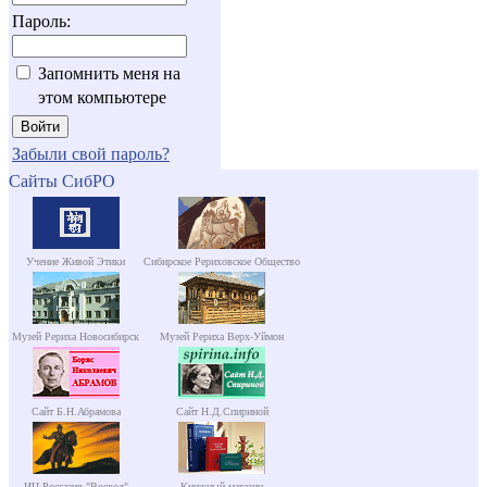
Пароль:
Запомнить меня на
этом компьютере
Забыли свой пароль?
Сайты СибРО
Учение Живой Этики
Сибирское Рериховское Общество
Музей Рериха Новосибирск
Музей Рериха Верх-Уймон
Сайт Б.Н.Абрамова
Сайт Н.Д.Спириной
ИЦ Россазия "Восход"
Книжный магазин