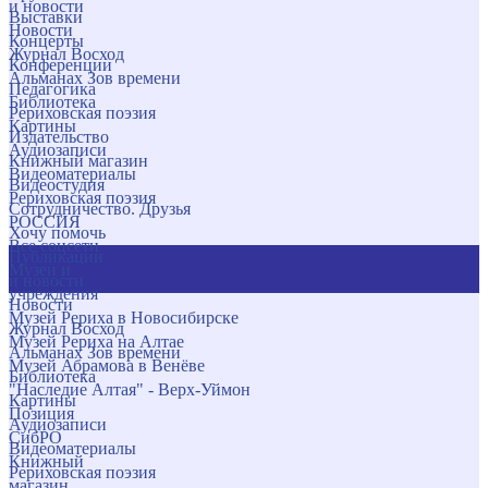
и новости
Выставки
Новости
Концерты
Журнал Восход
Конференции
Альманах Зов времени
Педагогика
Библиотека
Рериховская поэзия
Картины
Издательство
Аудиозаписи
Книжный магазин
Видеоматериалы
Видеостудия
Рериховская поэзия
Сотрудничество. Друзья
РОССИЯ
Хочу помочь
Все соцсети
Публикации
Музеи и
и новости
учреждения
Новости
Музей Рериха в Новосибирске
Журнал Восход
Музей Рериха на Алтае
Альманах Зов времени
Музей Абрамова в Венёве
Библиотека
"Наследие Алтая" - Верх-Уймон
Картины
Позиция
Аудиозаписи
СибРО
Видеоматериалы
Книжный
Рериховская поэзия
магазин