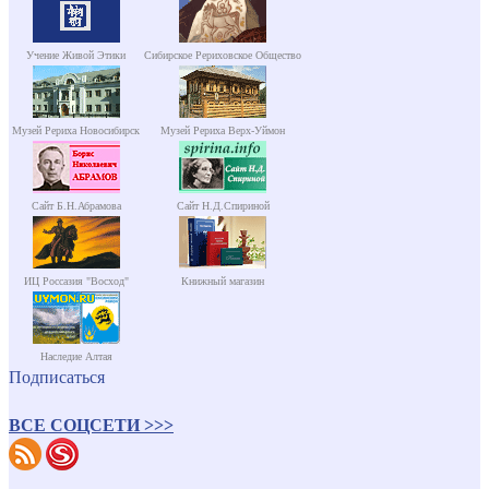
Учение Живой Этики
Сибирское Рериховское Общество
Музей Рериха Новосибирск
Музей Рериха Верх-Уймон
Сайт Б.Н.Абрамова
Сайт Н.Д.Спириной
ИЦ Россазия "Восход"
Книжный магазин
Наследие Алтая
Подписаться
ВСЕ СОЦСЕТИ >>>