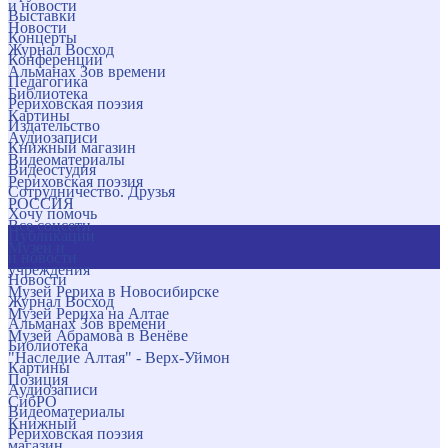
и новости
Выставки
Новости
Концерты
Журнал Восход
Конференции
Альманах Зов времени
Педагогика
Библиотека
Рериховская поэзия
Картины
Издательство
Аудиозаписи
Книжный магазин
Видеоматериалы
Видеостудия
Рериховская поэзия
Сотрудничество. Друзья
РОССИЯ
Хочу помочь
Все соцсети
Публикации
Музеи и
и новости
учреждения
Новости
Музей Рериха в Новосибирске
Журнал Восход
Музей Рериха на Алтае
Альманах Зов времени
Музей Абрамова в Венёве
Библиотека
"Наследие Алтая" - Верх-Уймон
Картины
Позиция
Аудиозаписи
СибРО
Видеоматериалы
Книжный
Рериховская поэзия
магазин