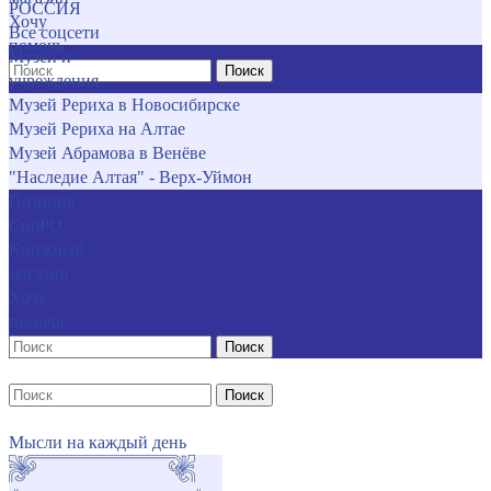
РОССИЯ
Хочу
Все соцсети
помочь
Музеи и
Поиск
учреждения
Музей Рериха в Новосибирске
Музей Рериха на Алтае
Музей Абрамова в Венёве
"Наследие Алтая" - Верх-Уймон
Позиция
СибРО
Книжный
магазин
Хочу
помочь
Поиск
Поиск
Мысли на каждый день