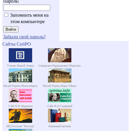
Пароль:
Запомнить меня на
этом компьютере
Забыли свой пароль?
Сайты СибРО
Учение Живой Этики
Сибирское Рериховское Общество
Музей Рериха Новосибирск
Музей Рериха Верх-Уймон
Сайт Б.Н.Абрамова
Сайт Н.Д.Спириной
ИЦ Россазия "Восход"
Книжный магазин