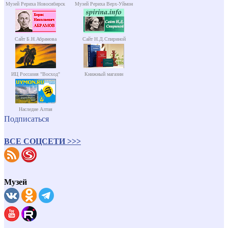
Музей Рериха Новосибирск
Музей Рериха Верх-Уймон
Сайт Б.Н.Абрамова
Сайт Н.Д.Спириной
ИЦ Россазия "Восход"
Книжный магазин
Наследие Алтая
Подписаться
ВСЕ СОЦСЕТИ >>>
Музей