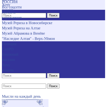
РОССИЯ
Хочу
Все соцсети
помочь
Музеи и
Поиск
учреждения
Музей Рериха в Новосибирске
Музей Рериха на Алтае
Музей Абрамова в Венёве
"Наследие Алтая" - Верх-Уймон
Позиция
СибРО
Книжный
магазин
Хочу
помочь
Поиск
Поиск
Мысли на каждый день