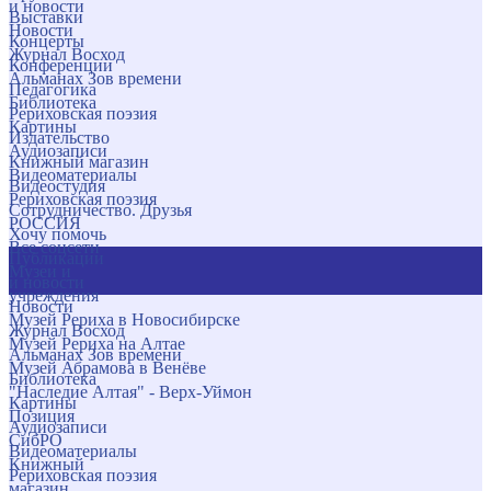
и новости
Выставки
Новости
Концерты
Журнал Восход
Конференции
Альманах Зов времени
Педагогика
Библиотека
Рериховская поэзия
Картины
Издательство
Аудиозаписи
Книжный магазин
Видеоматериалы
Видеостудия
Рериховская поэзия
Сотрудничество. Друзья
РОССИЯ
Хочу помочь
Все соцсети
Публикации
Музеи и
и новости
учреждения
Новости
Музей Рериха в Новосибирске
Журнал Восход
Музей Рериха на Алтае
Альманах Зов времени
Музей Абрамова в Венёве
Библиотека
"Наследие Алтая" - Верх-Уймон
Картины
Позиция
Аудиозаписи
СибРО
Видеоматериалы
Книжный
Рериховская поэзия
магазин