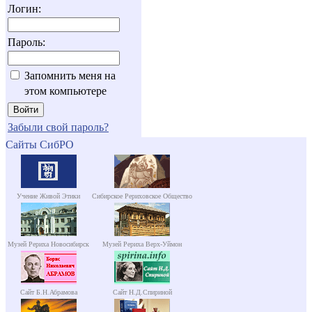
Логин:
Пароль:
Запомнить меня на
этом компьютере
Забыли свой пароль?
Сайты СибРО
Учение Живой Этики
Сибирское Рериховское Общество
Музей Рериха Новосибирск
Музей Рериха Верх-Уймон
Сайт Б.Н.Абрамова
Сайт Н.Д.Спириной