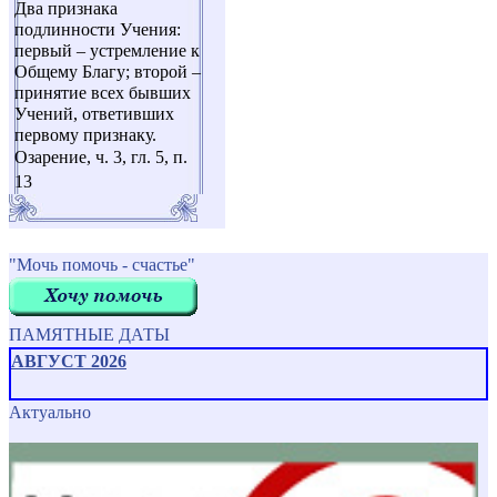
Два признака
подлинности Учения:
первый – устремление к
Общему Благу; второй –
принятие всех бывших
Учений, ответивших
первому признаку.
Озарение, ч. 3, гл. 5, п.
13
"Мочь помочь - счастье"
ПАМЯТНЫЕ ДАТЫ
АВГУСТ 2026
Актуально