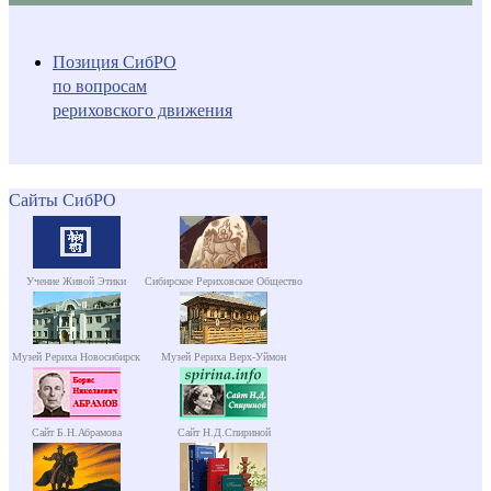
Позиция СибРО
по вопросам
рериховского движения
Сайты СибРО
Учение Живой Этики
Сибирское Рериховское Общество
Музей Рериха Новосибирск
Музей Рериха Верх-Уймон
Сайт Б.Н.Абрамова
Сайт Н.Д.Спириной