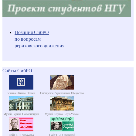
Позиция СибРО
по вопросам
рериховского движения
Сайты СибРО
Учение Живой Этики
Сибирское Рериховское Общество
Музей Рериха Новосибирск
Музей Рериха Верх-Уймон
Сайт Б.Н.Абрамова
Сайт Н.Д.Спириной