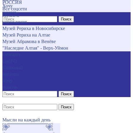
РОССИЯ
Хочу
Все соцсети
помочь
Музеи и
Поиск
учреждения
Музей Рериха в Новосибирске
Музей Рериха на Алтае
Музей Абрамова в Венёве
"Наследие Алтая" - Верх-Уймон
Позиция
СибРО
Книжный
магазин
Хочу
помочь
Поиск
Поиск
Мысли на каждый день