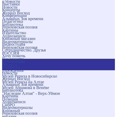
и новости
Выставки
Новости
Концерты
Журнал Восход
Конференции
Альманах Зов времени
Педагогика
Библиотека
Рериховская поэзия
Картины
Издательство
Аудиозаписи
Книжный магазин
Видеоматериалы
Видеостудия
Рериховская поэзия
Сотрудничество. Друзья
РОССИЯ
Хочу помочь
Все соцсети
Публикации
Музеи и
и новости
учреждения
Новости
Музей Рериха в Новосибирске
Журнал Восход
Музей Рериха на Алтае
Альманах Зов времени
Музей Абрамова в Венёве
Библиотека
"Наследие Алтая" - Верх-Уймон
Картины
Позиция
Аудиозаписи
СибРО
Видеоматериалы
Книжный
Рериховская поэзия
магазин