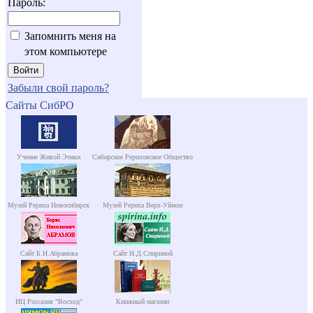
Пароль:
Запомнить меня на
этом компьютере
Забыли свой пароль?
Сайты СибРО
Учение Живой Этики
Сибирское Рериховское Общество
Музей Рериха Новосибирск
Музей Рериха Верх-Уймон
Сайт Б.Н.Абрамова
Сайт Н.Д.Спириной
ИЦ Россазия "Восход"
Книжный магазин