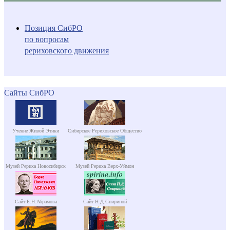
Позиция СибРО
по вопросам
рериховского движения
Сайты СибРО
Учение Живой Этики
Сибирское Рериховское Общество
Музей Рериха Новосибирск
Музей Рериха Верх-Уймон
Сайт Б.Н.Абрамова
Сайт Н.Д.Спириной