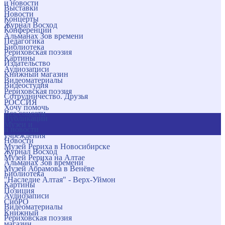
и новости
Выставки
Новости
Концерты
Журнал Восход
Конференции
Альманах Зов времени
Педагогика
Библиотека
Рериховская поэзия
Картины
Издательство
Аудиозаписи
Книжный магазин
Видеоматериалы
Видеостудия
Рериховская поэзия
Сотрудничество. Друзья
РОССИЯ
Хочу помочь
Все соцсети
Публикации
Музеи и
и новости
учреждения
Новости
Музей Рериха в Новосибирске
Журнал Восход
Музей Рериха на Алтае
Альманах Зов времени
Музей Абрамова в Венёве
Библиотека
"Наследие Алтая" - Верх-Уймон
Картины
Позиция
Аудиозаписи
СибРО
Видеоматериалы
Книжный
Рериховская поэзия
магазин