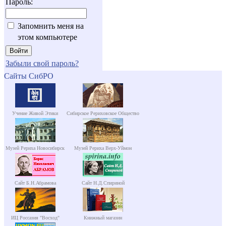
Пароль:
Запомнить меня на
этом компьютере
Забыли свой пароль?
Сайты СибРО
Учение Живой Этики
Сибирское Рериховское Общество
Музей Рериха Новосибирск
Музей Рериха Верх-Уймон
Сайт Б.Н.Абрамова
Сайт Н.Д.Спириной
ИЦ Россазия "Восход"
Книжный магазин