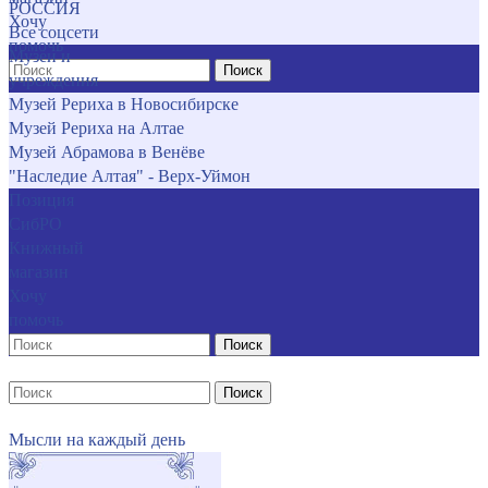
РОССИЯ
Хочу
Все соцсети
помочь
Музеи и
Поиск
учреждения
Музей Рериха в Новосибирске
Музей Рериха на Алтае
Музей Абрамова в Венёве
"Наследие Алтая" - Верх-Уймон
Позиция
СибРО
Книжный
магазин
Хочу
помочь
Поиск
Поиск
Мысли на каждый день