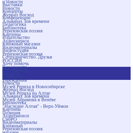
и новости
Выставки
Новости
Концерты
Журнал Восход
Конференции
Альманах Зов времени
Педагогика
Библиотека
Рериховская поэзия
Картины
Издательство
Аудиозаписи
Книжный магазин
Видеоматериалы
Видеостудия
Рериховская поэзия
Сотрудничество. Друзья
РОССИЯ
Хочу помочь
Все соцсети
Публикации
Музеи и
и новости
учреждения
Новости
Музей Рериха в Новосибирске
Журнал Восход
Музей Рериха на Алтае
Альманах Зов времени
Музей Абрамова в Венёве
Библиотека
"Наследие Алтая" - Верх-Уймон
Картины
Позиция
Аудиозаписи
СибРО
Видеоматериалы
Книжный
Рериховская поэзия
магазин