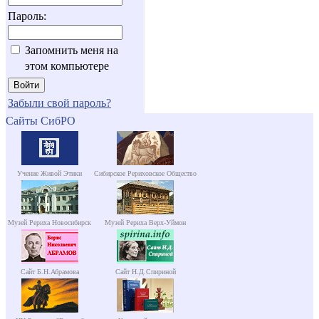
Пароль:
Запомнить меня на
этом компьютере
Забыли свой пароль?
Сайты СибРО
Учение Живой Этики
Сибирское Рериховское Общество
Музей Рериха Новосибирск
Музей Рериха Верх-Уймон
Сайт Б.Н.Абрамова
Сайт Н.Д.Спириной