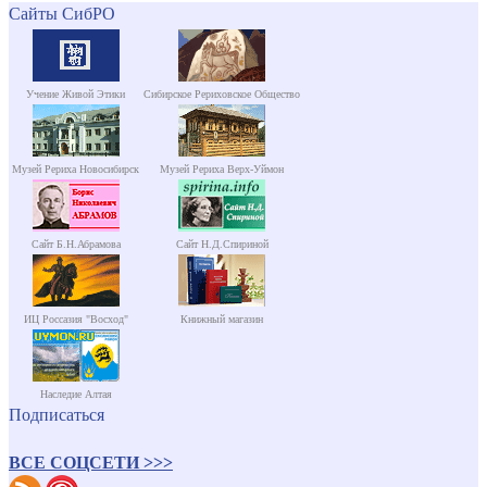
Сайты СибРО
Учение Живой Этики
Сибирское Рериховское Общество
Музей Рериха Новосибирск
Музей Рериха Верх-Уймон
Сайт Б.Н.Абрамова
Сайт Н.Д.Спириной
ИЦ Россазия "Восход"
Книжный магазин
Наследие Алтая
Подписаться
ВСЕ СОЦСЕТИ >>>