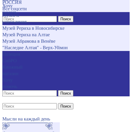
РОССИЯ
Хочу
Все соцсети
помочь
Музеи и
Поиск
учреждения
Музей Рериха в Новосибирске
Музей Рериха на Алтае
Музей Абрамова в Венёве
"Наследие Алтая" - Верх-Уймон
Позиция
СибРО
Книжный
магазин
Хочу
помочь
Поиск
Поиск
Мысли на каждый день