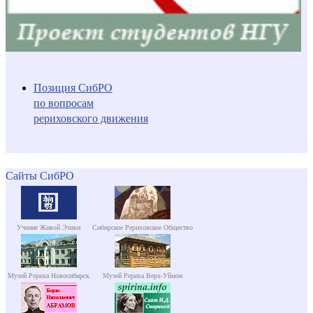
Позиция СибРО
по вопросам
рериховского движения
Сайты СибРО
Учение Живой Этики
Сибирское Рериховское Общество
Музей Рериха Новосибирск
Музей Рериха Верх-Уймон