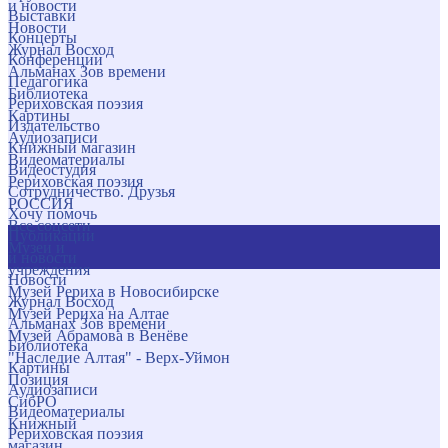
и новости
Выставки
Новости
Концерты
Журнал Восход
Конференции
Альманах Зов времени
Педагогика
Библиотека
Рериховская поэзия
Картины
Издательство
Аудиозаписи
Книжный магазин
Видеоматериалы
Видеостудия
Рериховская поэзия
Сотрудничество. Друзья
РОССИЯ
Хочу помочь
Все соцсети
Публикации
Музеи и
и новости
учреждения
Новости
Музей Рериха в Новосибирске
Журнал Восход
Музей Рериха на Алтае
Альманах Зов времени
Музей Абрамова в Венёве
Библиотека
"Наследие Алтая" - Верх-Уймон
Картины
Позиция
Аудиозаписи
СибРО
Видеоматериалы
Книжный
Рериховская поэзия
магазин