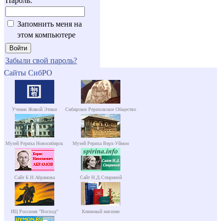
Пароль:
Запомнить меня на
этом компьютере
Забыли свой пароль?
Сайты СибРО
Учение Живой Этики
Сибирское Рериховское Общество
Музей Рериха Новосибирск
Музей Рериха Верх-Уймон
Сайт Б.Н.Абрамова
Сайт Н.Д.Спириной
ИЦ Россазия "Восход"
Книжный магазин