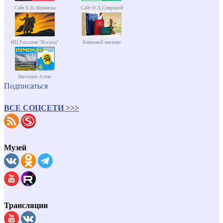
Сайт Б.Н.Абрамова
Сайт Н.Д.Спириной
ИЦ Россазия "Восход"
Книжный магазин
Наследие Алтая
Подписаться
ВСЕ СОЦСЕТИ >>>
Музей
Трансляции