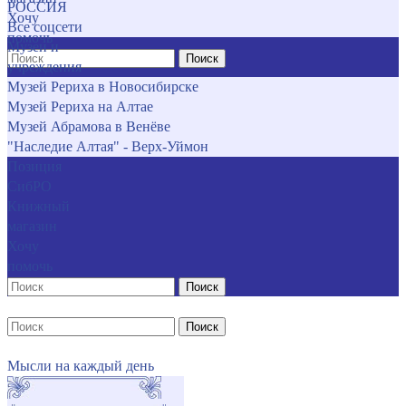
РОССИЯ
Хочу
Все соцсети
помочь
Музеи и
Поиск
учреждения
Музей Рериха в Новосибирске
Музей Рериха на Алтае
Музей Абрамова в Венёве
"Наследие Алтая" - Верх-Уймон
Позиция
СибРО
Книжный
магазин
Хочу
помочь
Поиск
Поиск
Мысли на каждый день