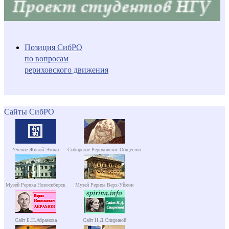
Позиция СибРО
по вопросам
рериховского движения
Сайты СибРО
Учение Живой Этики
Сибирское Рериховское Общество
Музей Рериха Новосибирск
Музей Рериха Верх-Уймон
Сайт Б.Н.Абрамова
Сайт Н.Д.Спириной