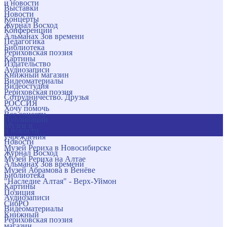
и новости
Выставки
Новости
Концерты
Журнал Восход
Конференции
Альманах Зов времени
Педагогика
Библиотека
Рериховская поэзия
Картины
Издательство
Аудиозаписи
Книжный магазин
Видеоматериалы
Видеостудия
Рериховская поэзия
Сотрудничество. Друзья
РОССИЯ
Хочу помочь
Все соцсети
Публикации
Музеи и
и новости
учреждения
Новости
Музей Рериха в Новосибирске
Журнал Восход
Музей Рериха на Алтае
Альманах Зов времени
Музей Абрамова в Венёве
Библиотека
"Наследие Алтая" - Верх-Уймон
Картины
Позиция
Аудиозаписи
СибРО
Видеоматериалы
Книжный
Рериховская поэзия
магазин