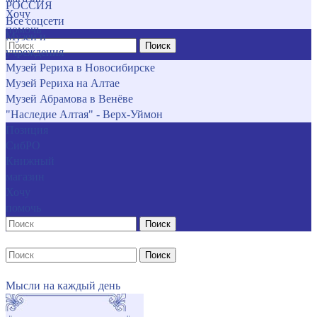
РОССИЯ
Хочу
Все соцсети
помочь
Музеи и
Поиск
учреждения
Музей Рериха в Новосибирске
Музей Рериха на Алтае
Музей Абрамова в Венёве
"Наследие Алтая" - Верх-Уймон
Позиция
СибРО
Книжный
магазин
Хочу
помочь
Поиск
Поиск
Мысли на каждый день