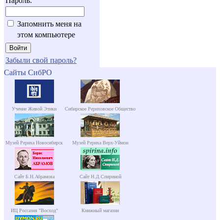
Пароль:
Запомнить меня на
этом компьютере
Забыли свой пароль?
Сайты СибРО
Учение Живой Этики
Сибирское Рериховское Общество
Музей Рериха Новосибирск
Музей Рериха Верх-Уймон
Сайт Б.Н.Абрамова
Сайт Н.Д.Спириной
ИЦ Россазия "Восход"
Книжный магазин