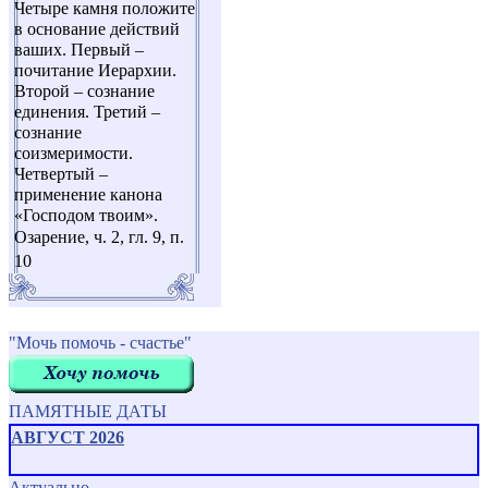
Четыре камня положите
в основание действий
ваших. Первый –
почитание Иерархии.
Второй – сознание
единения. Третий –
сознание
соизмеримости.
Четвертый –
применение канона
«Господом твоим».
Озарение, ч. 2, гл. 9, п.
10
"Мочь помочь - счастье"
ПАМЯТНЫЕ ДАТЫ
АВГУСТ 2026
Актуально