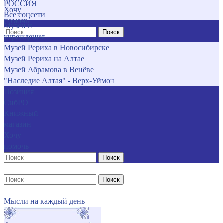
РОССИЯ
Хочу
Все соцсети
помочь
Музеи и
Поиск
учреждения
Музей Рериха в Новосибирске
Музей Рериха на Алтае
Музей Абрамова в Венёве
"Наследие Алтая" - Верх-Уймон
Позиция
СибРО
Книжный
магазин
Хочу
помочь
Поиск
Поиск
Мысли на каждый день