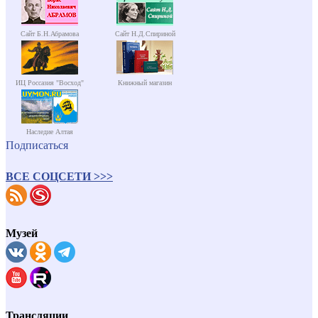
Сайт Б.Н.Абрамова
Сайт Н.Д.Спириной
ИЦ Россазия "Восход"
Книжный магазин
Наследие Алтая
Подписаться
ВСЕ СОЦСЕТИ >>>
Музей
Трансляции