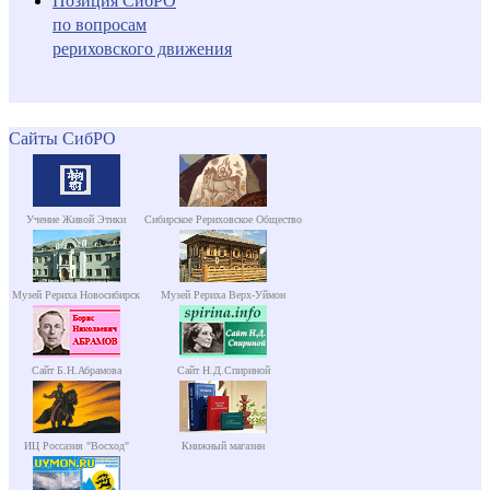
Позиция СибРО
по вопросам
рериховского движения
Сайты СибРО
Учение Живой Этики
Сибирское Рериховское Общество
Музей Рериха Новосибирск
Музей Рериха Верх-Уймон
Сайт Б.Н.Абрамова
Сайт Н.Д.Спириной
ИЦ Россазия "Восход"
Книжный магазин