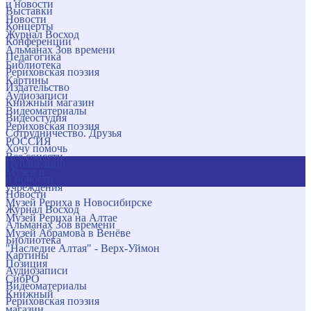
и новости
Выставки
Новости
Концерты
Журнал Восход
Конференции
Альманах Зов времени
Педагогика
Библиотека
Рериховская поэзия
Картины
Издательство
Аудиозаписи
Книжный магазин
Видеоматериалы
Видеостудия
Рериховская поэзия
Сотрудничество. Друзья
РОССИЯ
Хочу помочь
Все соцсети
Публикации
Музеи и
и новости
учреждения
Новости
Музей Рериха в Новосибирске
Журнал Восход
Музей Рериха на Алтае
Альманах Зов времени
Музей Абрамова в Венёве
Библиотека
"Наследие Алтая" - Верх-Уймон
Картины
Позиция
Аудиозаписи
СибРО
Видеоматериалы
Книжный
Рериховская поэзия
магазин