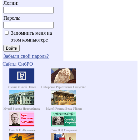
Логин:
Пароль:
Запомнить меня на
этом компьютере
Забыли свой пароль?
Сайты СибРО
Учение Живой Этики
Сибирское Рериховское Общество
Музей Рериха Новосибирск
Музей Рериха Верх-Уймон
Сайт Б.Н.Абрамова
Сайт Н.Д.Спириной