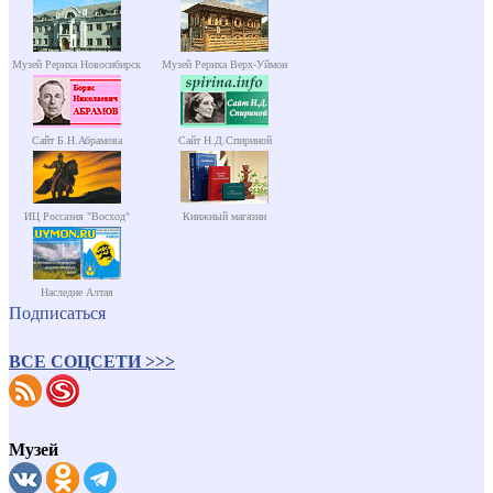
Музей Рериха Новосибирск
Музей Рериха Верх-Уймон
Сайт Б.Н.Абрамова
Сайт Н.Д.Спириной
ИЦ Россазия "Восход"
Книжный магазин
Наследие Алтая
Подписаться
ВСЕ СОЦСЕТИ >>>
Музей