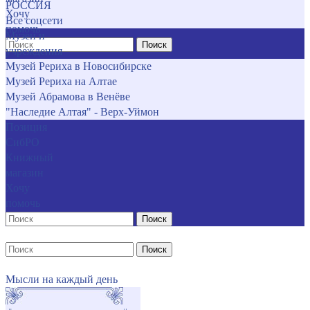
РОССИЯ
Хочу
Все соцсети
помочь
Музеи и
Поиск
учреждения
Музей Рериха в Новосибирске
Музей Рериха на Алтае
Музей Абрамова в Венёве
"Наследие Алтая" - Верх-Уймон
Позиция
СибРО
Книжный
магазин
Хочу
помочь
Поиск
Поиск
Мысли на каждый день