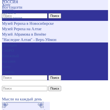
РОССИЯ
Хочу
Все соцсети
помочь
Музеи и
Поиск
учреждения
Музей Рериха в Новосибирске
Музей Рериха на Алтае
Музей Абрамова в Венёве
"Наследие Алтая" - Верх-Уймон
Позиция
СибРО
Книжный
магазин
Хочу
помочь
Поиск
Поиск
Мысли на каждый день