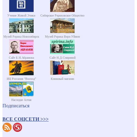
Учение Живой Этики
Сибирское Рериховское Общество
Музей Рериха Новосибирск
Музей Рериха Верх-Уймон
Сайт Б.Н.Абрамова
Сайт Н.Д.Спириной
ИЦ Россазия "Восход"
Книжный магазин
Наследие Алтая
Подписаться
ВСЕ СОЦСЕТИ >>>