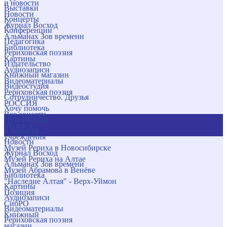
и новости
Выставки
Новости
Концерты
Журнал Восход
Конференции
Альманах Зов времени
Педагогика
Библиотека
Рериховская поэзия
Картины
Издательство
Аудиозаписи
Книжный магазин
Видеоматериалы
Видеостудия
Рериховская поэзия
Сотрудничество. Друзья
РОССИЯ
Хочу помочь
Все соцсети
Публикации
Музеи и
и новости
учреждения
Новости
Музей Рериха в Новосибирске
Журнал Восход
Музей Рериха на Алтае
Альманах Зов времени
Музей Абрамова в Венёве
Библиотека
"Наследие Алтая" - Верх-Уймон
Картины
Позиция
Аудиозаписи
СибРО
Видеоматериалы
Книжный
Рериховская поэзия
магазин