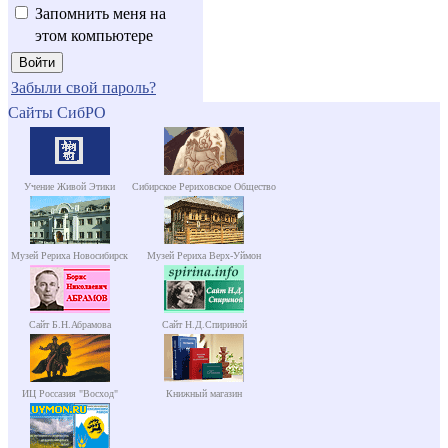
Запомнить меня на
этом компьютере
Забыли свой пароль?
Сайты СибРО
Учение Живой Этики
Сибирское Рериховское Общество
Музей Рериха Новосибирск
Музей Рериха Верх-Уймон
Сайт Б.Н.Абрамова
Сайт Н.Д.Спириной
ИЦ Россазия "Восход"
Книжный магазин