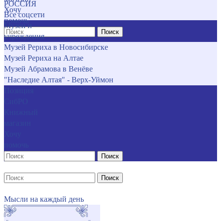
РОССИЯ
Хочу
Все соцсети
помочь
Музеи и
Поиск
учреждения
Музей Рериха в Новосибирске
Музей Рериха на Алтае
Музей Абрамова в Венёве
"Наследие Алтая" - Верх-Уймон
Позиция
СибРО
Книжный
магазин
Хочу
помочь
Поиск
Поиск
Мысли на каждый день