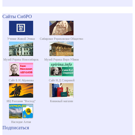
Сайты СибРО
Учение Живой Этики
Сибирское Рериховское Общество
Музей Рериха Новосибирск
Музей Рериха Верх-Уймон
Сайт Б.Н.Абрамова
Сайт Н.Д.Спириной
ИЦ Россазия "Восход"
Книжный магазин
Наследие Алтая
Подписаться