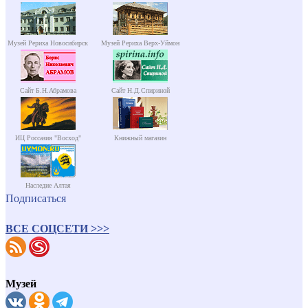
Музей Рериха Новосибирск
Музей Рериха Верх-Уймон
Сайт Б.Н.Абрамова
Сайт Н.Д.Спириной
ИЦ Россазия "Восход"
Книжный магазин
Наследие Алтая
Подписаться
ВСЕ СОЦСЕТИ >>>
Музей