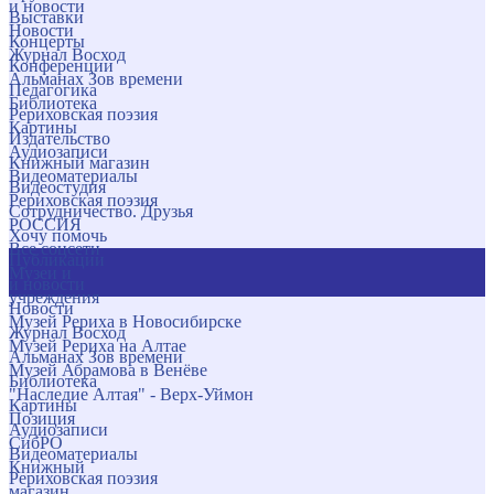
и новости
Выставки
Новости
Концерты
Журнал Восход
Конференции
Альманах Зов времени
Педагогика
Библиотека
Рериховская поэзия
Картины
Издательство
Аудиозаписи
Книжный магазин
Видеоматериалы
Видеостудия
Рериховская поэзия
Сотрудничество. Друзья
РОССИЯ
Хочу помочь
Все соцсети
Публикации
Музеи и
и новости
учреждения
Новости
Музей Рериха в Новосибирске
Журнал Восход
Музей Рериха на Алтае
Альманах Зов времени
Музей Абрамова в Венёве
Библиотека
"Наследие Алтая" - Верх-Уймон
Картины
Позиция
Аудиозаписи
СибРО
Видеоматериалы
Книжный
Рериховская поэзия
магазин