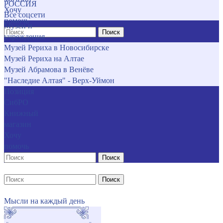
РОССИЯ
Хочу
Все соцсети
помочь
Музеи и
Поиск
учреждения
Музей Рериха в Новосибирске
Музей Рериха на Алтае
Музей Абрамова в Венёве
"Наследие Алтая" - Верх-Уймон
Позиция
СибРО
Книжный
магазин
Хочу
помочь
Поиск
Поиск
Мысли на каждый день