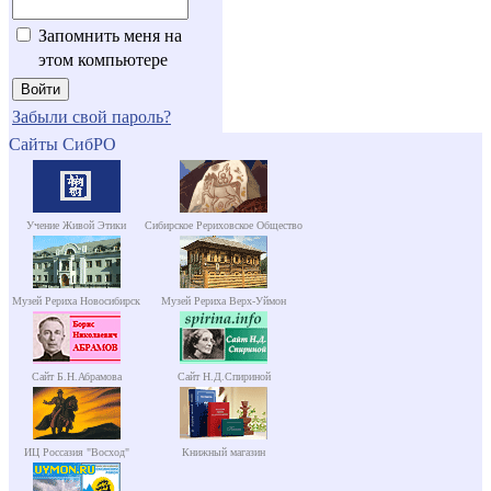
Запомнить меня на
этом компьютере
Забыли свой пароль?
Сайты СибРО
Учение Живой Этики
Сибирское Рериховское Общество
Музей Рериха Новосибирск
Музей Рериха Верх-Уймон
Сайт Б.Н.Абрамова
Сайт Н.Д.Спириной
ИЦ Россазия "Восход"
Книжный магазин