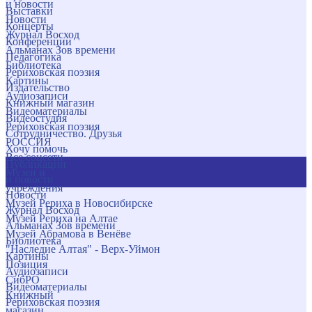
и новости
Выставки
Новости
Концерты
Журнал Восход
Конференции
Альманах Зов времени
Педагогика
Библиотека
Рериховская поэзия
Картины
Издательство
Аудиозаписи
Книжный магазин
Видеоматериалы
Видеостудия
Рериховская поэзия
Сотрудничество. Друзья
РОССИЯ
Хочу помочь
Все соцсети
Публикации
Музеи и
и новости
учреждения
Новости
Музей Рериха в Новосибирске
Журнал Восход
Музей Рериха на Алтае
Альманах Зов времени
Музей Абрамова в Венёве
Библиотека
"Наследие Алтая" - Верх-Уймон
Картины
Позиция
Аудиозаписи
СибРО
Видеоматериалы
Книжный
Рериховская поэзия
магазин