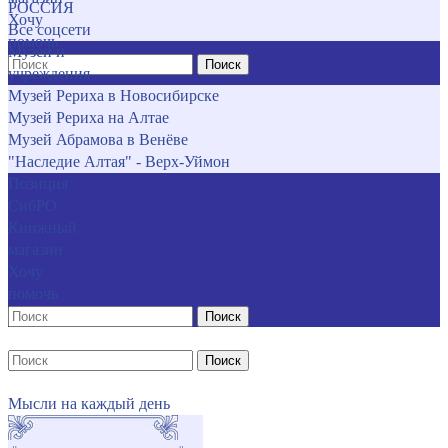
РОССИЯ
Хочу
Все соцсети
помочь
Музеи и
Поиск
учреждения
Музей Рериха в Новосибирске
Музей Рериха на Алтае
Музей Абрамова в Венёве
"Наследие Алтая" - Верх-Уймон
Позиция
СибРО
Книжный
магазин
Хочу
помочь
Поиск
Поиск
Мысли на каждый день