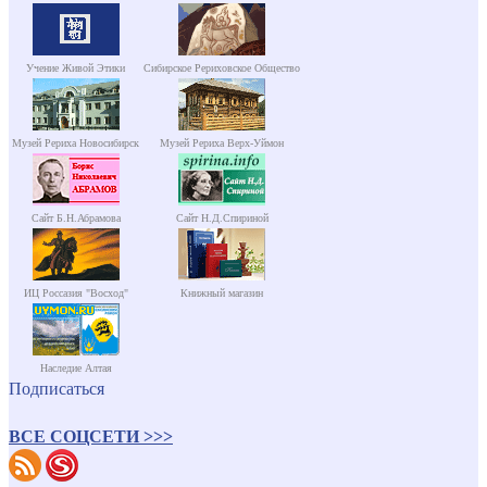
Учение Живой Этики
Сибирское Рериховское Общество
Музей Рериха Новосибирск
Музей Рериха Верх-Уймон
Сайт Б.Н.Абрамова
Сайт Н.Д.Спириной
ИЦ Россазия "Восход"
Книжный магазин
Наследие Алтая
Подписаться
ВСЕ СОЦСЕТИ >>>