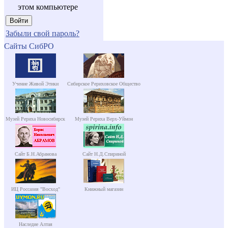
этом компьютере
Забыли свой пароль?
Сайты СибРО
Учение Живой Этики
Сибирское Рериховское Общество
Музей Рериха Новосибирск
Музей Рериха Верх-Уймон
Сайт Б.Н.Абрамова
Сайт Н.Д.Спириной
ИЦ Россазия "Восход"
Книжный магазин
Наследие Алтая