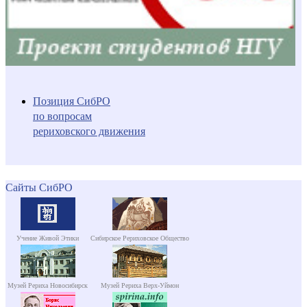
Позиция СибРО
по вопросам
рериховского движения
Сайты СибРО
Учение Живой Этики
Сибирское Рериховское Общество
Музей Рериха Новосибирск
Музей Рериха Верх-Уймон