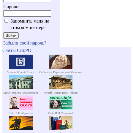
Пароль:
Запомнить меня на
этом компьютере
Забыли свой пароль?
Сайты СибРО
Учение Живой Этики
Сибирское Рериховское Общество
Музей Рериха Новосибирск
Музей Рериха Верх-Уймон
Сайт Б.Н.Абрамова
Сайт Н.Д.Спириной