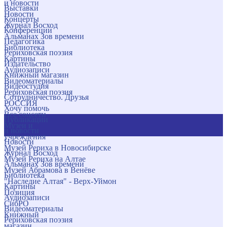
и новости
Выставки
Новости
Концерты
Журнал Восход
Конференции
Альманах Зов времени
Педагогика
Библиотека
Рериховская поэзия
Картины
Издательство
Аудиозаписи
Книжный магазин
Видеоматериалы
Видеостудия
Рериховская поэзия
Сотрудничество. Друзья
РОССИЯ
Хочу помочь
Все соцсети
Публикации
Музеи и
и новости
учреждения
Новости
Музей Рериха в Новосибирске
Журнал Восход
Музей Рериха на Алтае
Альманах Зов времени
Музей Абрамова в Венёве
Библиотека
"Наследие Алтая" - Верх-Уймон
Картины
Позиция
Аудиозаписи
СибРО
Видеоматериалы
Книжный
Рериховская поэзия
магазин