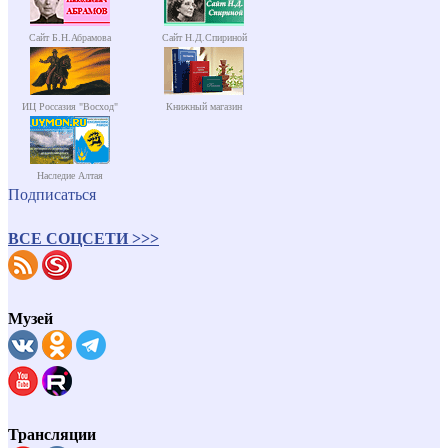
Сайт Б.Н.Абрамова
Сайт Н.Д.Спириной
ИЦ Россазия "Восход"
Книжный магазин
Наследие Алтая
Подписаться
ВСЕ СОЦСЕТИ >>>
Музей
Трансляции