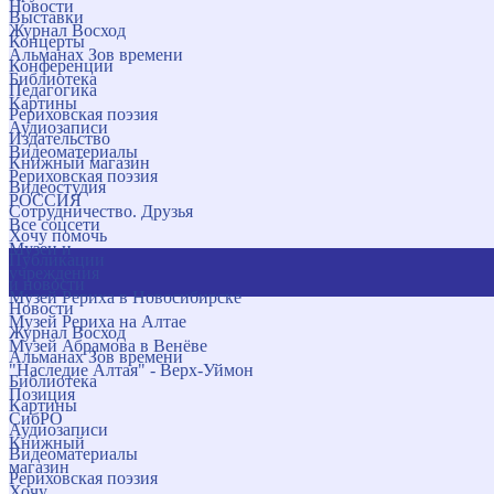
Новости
Выставки
Журнал Восход
Концерты
Альманах Зов времени
Конференции
Библиотека
Педагогика
Картины
Рериховская поэзия
Аудиозаписи
Издательство
Видеоматериалы
Книжный магазин
Рериховская поэзия
Видеостудия
РОССИЯ
Сотрудничество. Друзья
Все соцсети
Хочу помочь
Музеи и
Публикации
учреждения
и новости
Музей Рериха в Новосибирске
Новости
Музей Рериха на Алтае
Журнал Восход
Музей Абрамова в Венёве
Альманах Зов времени
"Наследие Алтая" - Верх-Уймон
Библиотека
Позиция
Картины
СибРО
Аудиозаписи
Книжный
Видеоматериалы
магазин
Рериховская поэзия
Хочу