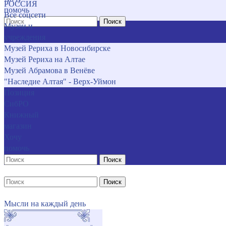
РОССИЯ
помочь
Все соцсети
Поиск
Музеи и
учреждения
Музей Рериха в Новосибирске
Музей Рериха на Алтае
Музей Абрамова в Венёве
"Наследие Алтая" - Верх-Уймон
Позиция
СибРО
Книжный
магазин
Хочу
помочь
Поиск
Поиск
Мысли на каждый день