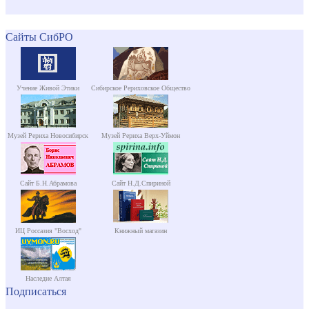
Сайты СибРО
Учение Живой Этики
Сибирское Рериховское Общество
Музей Рериха Новосибирск
Музей Рериха Верх-Уймон
Сайт Б.Н.Абрамова
Сайт Н.Д.Спириной
ИЦ Россазия "Восход"
Книжный магазин
Наследие Алтая
Подписаться