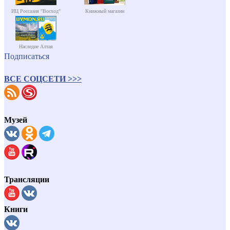
ИЦ Россазия "Восход"
Книжный магазин
Наследие Алтая
Подписаться
ВСЕ СОЦСЕТИ >>>
Музей
Трансляции
Книги