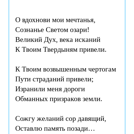
О вдохнови мои мечтанья,

Сознанье Светом озари!

Великий Дух, века исканий

К Твоим Твердыням привели.

К Твоим возвышенным чертогам

Пути страданий привели; 

Изранили меня дороги

Обманных призраков земли.

Сожгу желаний сор давящий,

Оставлю память позади…
