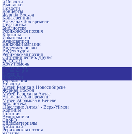
и новости
Выставки
Новости
Концерты
Журнал Восход
Конференции
Альманах Зов времени
Педагогика
Библиотека
Рериховская поэзия
Картины
Издательство
Аудиозаписи
Книжный магазин
Видеоматериалы
Видеостудия
Рериховская поэзия
Сотрудничество. Друзья
РОССИЯ
Хочу помочь
Все соцсети
Публикации
Музеи и
и новости
учреждения
Новости
Музей Рериха в Новосибирске
Журнал Восход
Музей Рериха на Алтае
Альманах Зов времени
Музей Абрамова в Венёве
Библиотека
"Наследие Алтая" - Верх-Уймон
Картины
Позиция
Аудиозаписи
СибРО
Видеоматериалы
Книжный
Рериховская поэзия
магазин