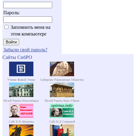
Пароль:
Запомнить меня на
этом компьютере
Забыли свой пароль?
Сайты СибРО
Учение Живой Этики
Сибирское Рериховское Общество
Музей Рериха Новосибирск
Музей Рериха Верх-Уймон
Сайт Б.Н.Абрамова
Сайт Н.Д.Спириной