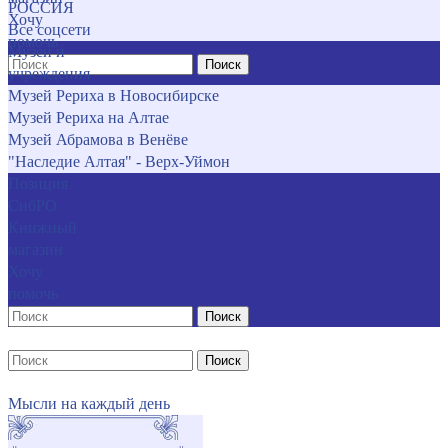
РОССИЯ
Хочу
Все соцсети
помочь
Музеи и
Поиск
учреждения
Музей Рериха в Новосибирске
Музей Рериха на Алтае
Музей Абрамова в Венёве
"Наследие Алтая" - Верх-Уймон
Позиция
СибРО
Книжный
магазин
Хочу
помочь
Поиск
Поиск
Мысли на каждый день