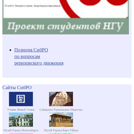
Позиция СибРО
по вопросам
рериховского движения
Сайты СибРО
Учение Живой Этики
Сибирское Рериховское Общество
Музей Рериха Новосибирск
Музей Рериха Верх-Уймон