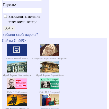
Пароль:
Запомнить меня на
этом компьютере
Забыли свой пароль?
Сайты СибРО
Учение Живой Этики
Сибирское Рериховское Общество
Музей Рериха Новосибирск
Музей Рериха Верх-Уймон
Сайт Б.Н.Абрамова
Сайт Н.Д.Спириной
ИЦ Россазия "Восход"
Книжный магазин