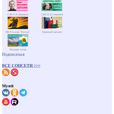
Сайт Б.Н.Абрамова
Сайт Н.Д.Спириной
ИЦ Россазия "Восход"
Книжный магазин
Наследие Алтая
Подписаться
ВСЕ СОЦСЕТИ >>>
Музей