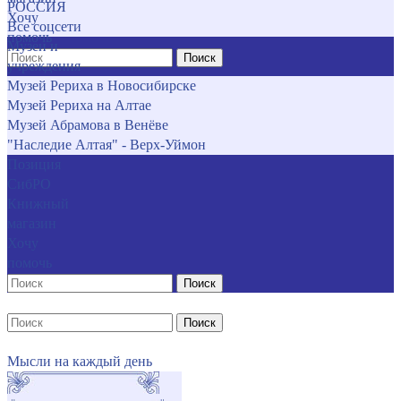
РОССИЯ
Хочу
Все соцсети
помочь
Музеи и
Поиск
учреждения
Музей Рериха в Новосибирске
Музей Рериха на Алтае
Музей Абрамова в Венёве
"Наследие Алтая" - Верх-Уймон
Позиция
СибРО
Книжный
магазин
Хочу
помочь
Поиск
Поиск
Мысли на каждый день