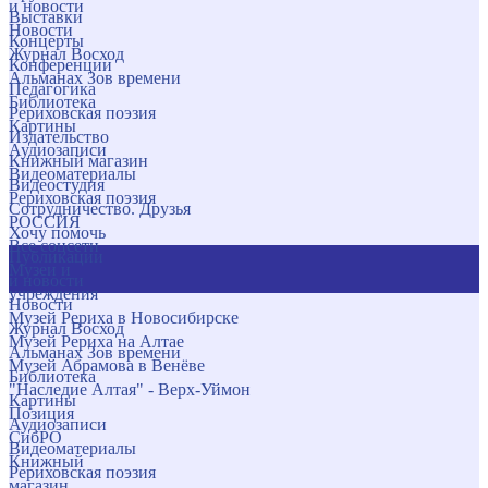
и новости
Выставки
Новости
Концерты
Журнал Восход
Конференции
Альманах Зов времени
Педагогика
Библиотека
Рериховская поэзия
Картины
Издательство
Аудиозаписи
Книжный магазин
Видеоматериалы
Видеостудия
Рериховская поэзия
Сотрудничество. Друзья
РОССИЯ
Хочу помочь
Все соцсети
Публикации
Музеи и
и новости
учреждения
Новости
Музей Рериха в Новосибирске
Журнал Восход
Музей Рериха на Алтае
Альманах Зов времени
Музей Абрамова в Венёве
Библиотека
"Наследие Алтая" - Верх-Уймон
Картины
Позиция
Аудиозаписи
СибРО
Видеоматериалы
Книжный
Рериховская поэзия
магазин