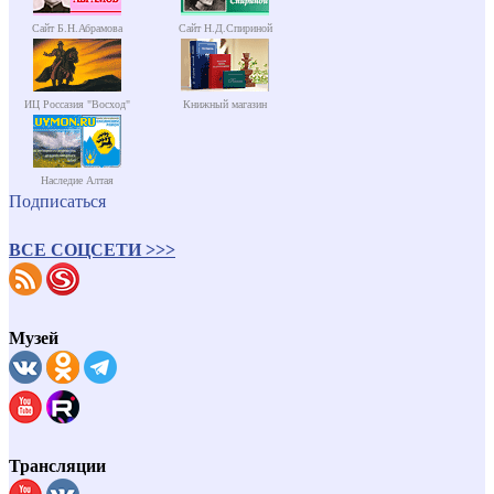
Сайт Б.Н.Абрамова
Сайт Н.Д.Спириной
ИЦ Россазия "Восход"
Книжный магазин
Наследие Алтая
Подписаться
ВСЕ СОЦСЕТИ >>>
Музей
Трансляции