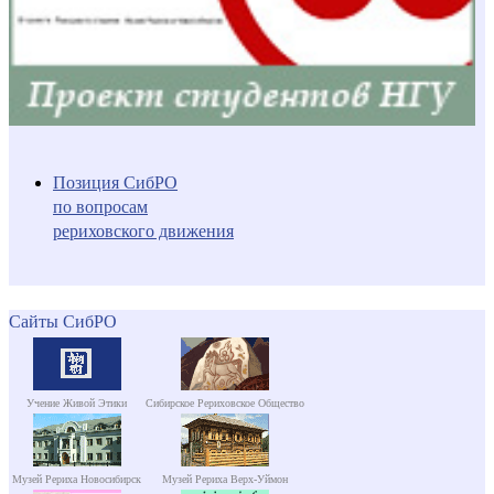
Позиция СибРО
по вопросам
рериховского движения
Сайты СибРО
Учение Живой Этики
Сибирское Рериховское Общество
Музей Рериха Новосибирск
Музей Рериха Верх-Уймон