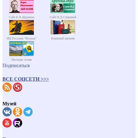
Сайт Б.Н.Абрамова
Сайт Н.Д.Спириной
ИЦ Россазия "Восход"
Книжный магазин
Наследие Алтая
Подписаться
ВСЕ СОЦСЕТИ >>>
Музей