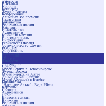
и новости
Выставки
Новости
Концерты
Журнал Восход
Конференции
Альманах Зов времени
Педагогика
Библиотека
Рериховская поэзия
Картины
Издательство
Аудиозаписи
Книжный магазин
Видеоматериалы
Видеостудия
Рериховская поэзия
Сотрудничество. Друзья
РОССИЯ
Хочу помочь
Все соцсети
Публикации
Музеи и
и новости
учреждения
Новости
Музей Рериха в Новосибирске
Журнал Восход
Музей Рериха на Алтае
Альманах Зов времени
Музей Абрамова в Венёве
Библиотека
"Наследие Алтая" - Верх-Уймон
Картины
Позиция
Аудиозаписи
СибРО
Видеоматериалы
Книжный
Рериховская поэзия
магазин