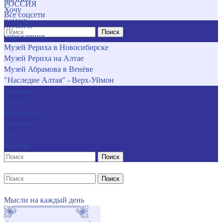
РОССИЯ
Хочу
Все соцсети
помочь
Музеи и
Поиск
учреждения
Музей Рериха в Новосибирске
Музей Рериха на Алтае
Музей Абрамова в Венёве
"Наследие Алтая" - Верх-Уймон
Позиция
СибРО
Книжный
магазин
Хочу
помочь
Поиск
Поиск
Мысли на каждый день