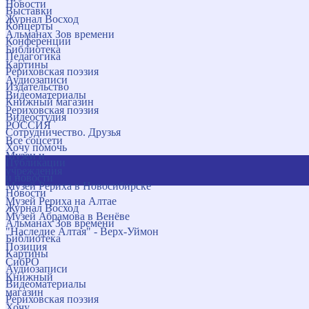
Новости
Выставки
Журнал Восход
Концерты
Альманах Зов времени
Конференции
Библиотека
Педагогика
Картины
Рериховская поэзия
Аудиозаписи
Издательство
Видеоматериалы
Книжный магазин
Рериховская поэзия
Видеостудия
РОССИЯ
Сотрудничество. Друзья
Все соцсети
Хочу помочь
Музеи и
Публикации
учреждения
и новости
Музей Рериха в Новосибирске
Новости
Музей Рериха на Алтае
Журнал Восход
Музей Абрамова в Венёве
Альманах Зов времени
"Наследие Алтая" - Верх-Уймон
Библиотека
Позиция
Картины
СибРО
Аудиозаписи
Книжный
Видеоматериалы
магазин
Рериховская поэзия
Хочу