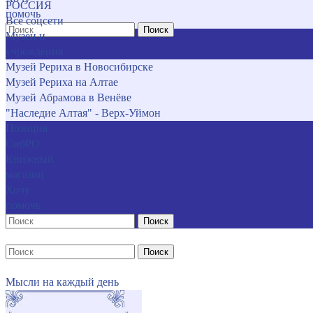
РОССИЯ
помочь
Все соцсети
Поиск
Музеи и
учреждения
Музей Рериха в Новосибирске
Музей Рериха на Алтае
Музей Абрамова в Венёве
"Наследие Алтая" - Верх-Уймон
Позиция
СибРО
Книжный
магазин
Хочу
помочь
Поиск
Поиск
Мысли на каждый день