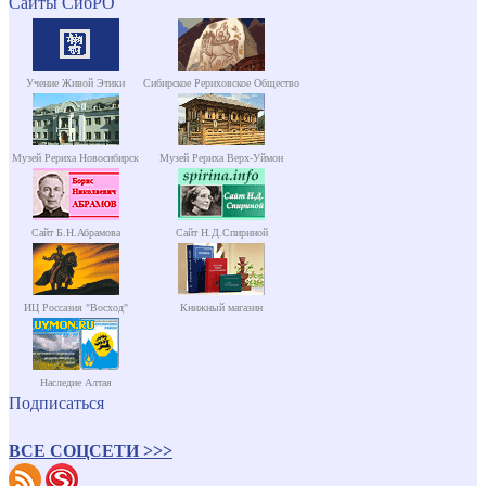
Сайты СибРО
Учение Живой Этики
Сибирское Рериховское Общество
Музей Рериха Новосибирск
Музей Рериха Верх-Уймон
Сайт Б.Н.Абрамова
Сайт Н.Д.Спириной
ИЦ Россазия "Восход"
Книжный магазин
Наследие Алтая
Подписаться
ВСЕ СОЦСЕТИ >>>