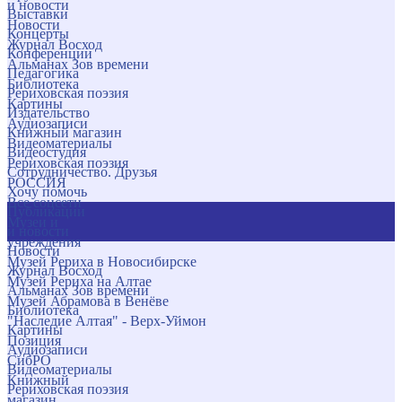
и новости
Выставки
Новости
Концерты
Журнал Восход
Конференции
Альманах Зов времени
Педагогика
Библиотека
Рериховская поэзия
Картины
Издательство
Аудиозаписи
Книжный магазин
Видеоматериалы
Видеостудия
Рериховская поэзия
Сотрудничество. Друзья
РОССИЯ
Хочу помочь
Все соцсети
Публикации
Музеи и
и новости
учреждения
Новости
Музей Рериха в Новосибирске
Журнал Восход
Музей Рериха на Алтае
Альманах Зов времени
Музей Абрамова в Венёве
Библиотека
"Наследие Алтая" - Верх-Уймон
Картины
Позиция
Аудиозаписи
СибРО
Видеоматериалы
Книжный
Рериховская поэзия
магазин