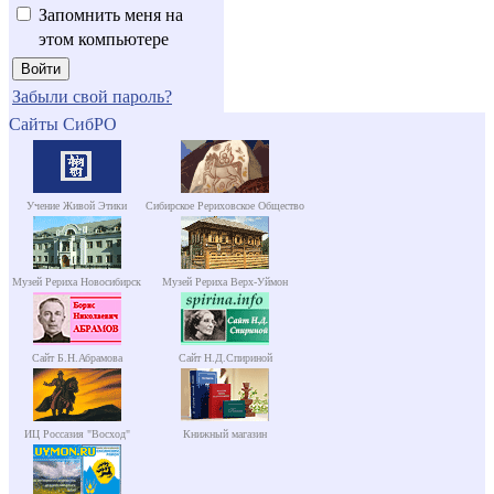
Запомнить меня на
этом компьютере
Забыли свой пароль?
Сайты СибРО
Учение Живой Этики
Сибирское Рериховское Общество
Музей Рериха Новосибирск
Музей Рериха Верх-Уймон
Сайт Б.Н.Абрамова
Сайт Н.Д.Спириной
ИЦ Россазия "Восход"
Книжный магазин