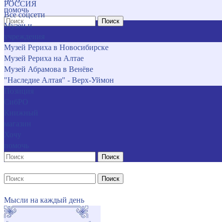
РОССИЯ
помочь
Все соцсети
Поиск
Музеи и
учреждения
Музей Рериха в Новосибирске
Музей Рериха на Алтае
Музей Абрамова в Венёве
"Наследие Алтая" - Верх-Уймон
Позиция
СибРО
Книжный
магазин
Хочу
помочь
Поиск
Поиск
Мысли на каждый день