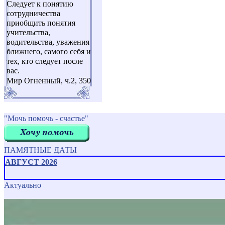
Следует к понятию
сотрудничества
приобщить понятия
учительства,
водительства, уважения
ближнего, самого себя и
тех, кто следует после
вас.
Мир Огненный, ч.2, 350
"Мочь помочь - счастье"
ПАМЯТНЫЕ ДАТЫ
АВГУСТ 2026
Актуально