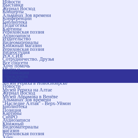
Новости
Выставки
Журнал Восход
Концерты
Альманах Зов времени
Конференции
Библиотека
Педагогика
Картины
Рериховская поэзия
Аудиозаписи
Издательство
Видеоматериалы
Книжный магазин
Рериховская поэзия
Видеостудия
РОССИЯ
Сотрудничество. Друзья
Все соцсети
Хочу помочь
Музеи и
Публикации
учреждения
и новости
Музей Рериха в Новосибирске
Новости
Музей Рериха на Алтае
Журнал Восход
Музей Абрамова в Венёве
Альманах Зов времени
"Наследие Алтая" - Верх-Уймон
Библиотека
Позиция
Картины
СибРО
Аудиозаписи
Книжный
Видеоматериалы
магазин
Рериховская поэзия
Хочу