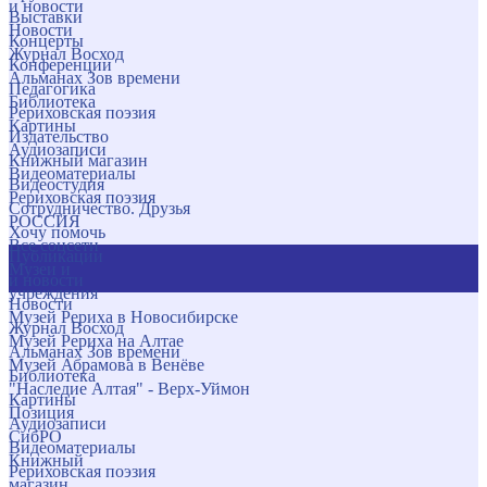
и новости
Выставки
Новости
Концерты
Журнал Восход
Конференции
Альманах Зов времени
Педагогика
Библиотека
Рериховская поэзия
Картины
Издательство
Аудиозаписи
Книжный магазин
Видеоматериалы
Видеостудия
Рериховская поэзия
Сотрудничество. Друзья
РОССИЯ
Хочу помочь
Все соцсети
Публикации
Музеи и
и новости
учреждения
Новости
Музей Рериха в Новосибирске
Журнал Восход
Музей Рериха на Алтае
Альманах Зов времени
Музей Абрамова в Венёве
Библиотека
"Наследие Алтая" - Верх-Уймон
Картины
Позиция
Аудиозаписи
СибРО
Видеоматериалы
Книжный
Рериховская поэзия
магазин