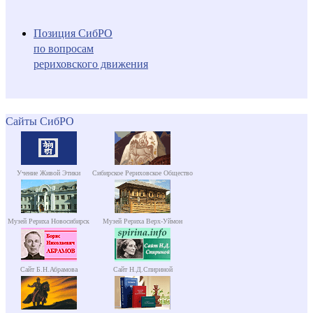
Позиция СибРО
по вопросам
рериховского движения
Сайты СибРО
Учение Живой Этики
Сибирское Рериховское Общество
Музей Рериха Новосибирск
Музей Рериха Верх-Уймон
Сайт Б.Н.Абрамова
Сайт Н.Д.Спириной