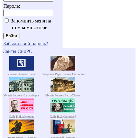
Пароль:
Запомнить меня на
этом компьютере
Забыли свой пароль?
Сайты СибРО
Учение Живой Этики
Сибирское Рериховское Общество
Музей Рериха Новосибирск
Музей Рериха Верх-Уймон
Сайт Б.Н.Абрамова
Сайт Н.Д.Спириной
ИЦ Россазия "Восход"
Книжный магазин