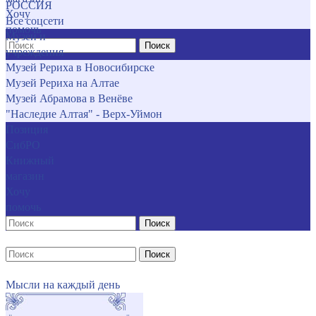
РОССИЯ
Хочу
Все соцсети
помочь
Музеи и
Поиск
учреждения
Музей Рериха в Новосибирске
Музей Рериха на Алтае
Музей Абрамова в Венёве
"Наследие Алтая" - Верх-Уймон
Позиция
СибРО
Книжный
магазин
Хочу
помочь
Поиск
Поиск
Мысли на каждый день