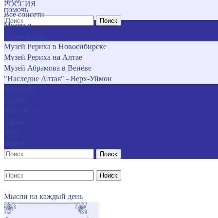
РОССИЯ
помочь
Все соцсети
Поиск
Музеи и
учреждения
Музей Рериха в Новосибирске
Музей Рериха на Алтае
Музей Абрамова в Венёве
"Наследие Алтая" - Верх-Уймон
Позиция
СибРО
Книжный
магазин
Хочу
помочь
Поиск
Поиск
Мысли на каждый день