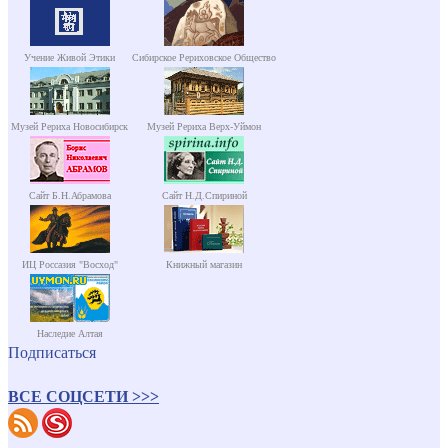
Учение Живой Этики
Сибирское Рериховское Общество
Музей Рериха Новосибирск
Музей Рериха Верх-Уймон
Сайт Б.Н.Абрамова
Сайт Н.Д.Спириной
ИЦ Россазия "Восход"
Книжный магазин
Наследие Алтая
Подписаться
ВСЕ СОЦСЕТИ >>>