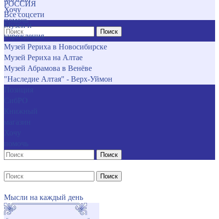
РОССИЯ
Хочу
Все соцсети
помочь
Музеи и
Поиск
учреждения
Музей Рериха в Новосибирске
Музей Рериха на Алтае
Музей Абрамова в Венёве
"Наследие Алтая" - Верх-Уймон
Позиция
СибРО
Книжный
магазин
Хочу
помочь
Поиск
Поиск
Мысли на каждый день