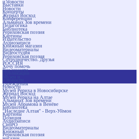
и новости
Выставки
Новости
Концерты
Журнал Восход
Конференции
Альманах Зов времени
Педагогика
Библиотека
Рериховская поэзия
Картины
Издательство
Аудиозаписи
Книжный магазин
Видеоматериалы
Видеостудия
Рериховская поэзия
Сотрудничество. Друзья
РОССИЯ
Хочу помочь
Все соцсети
Публикации
Музеи и
и новости
учреждения
Новости
Музей Рериха в Новосибирске
Журнал Восход
Музей Рериха на Алтае
Альманах Зов времени
Музей Абрамова в Венёве
Библиотека
"Наследие Алтая" - Верх-Уймон
Картины
Позиция
Аудиозаписи
СибРО
Видеоматериалы
Книжный
Рериховская поэзия
магазин