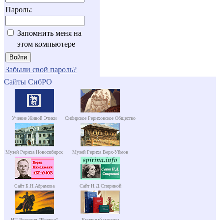
Пароль:
Запомнить меня на
этом компьютере
Забыли свой пароль?
Сайты СибРО
Учение Живой Этики
Сибирское Рериховское Общество
Музей Рериха Новосибирск
Музей Рериха Верх-Уймон
Сайт Б.Н.Абрамова
Сайт Н.Д.Спириной
ИЦ Россазия "Восход"
Книжный магазин