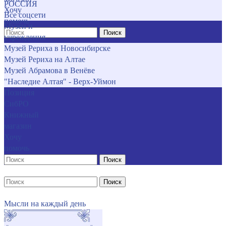
РОССИЯ
Хочу
Все соцсети
помочь
Музеи и
Поиск
учреждения
Музей Рериха в Новосибирске
Музей Рериха на Алтае
Музей Абрамова в Венёве
"Наследие Алтая" - Верх-Уймон
Позиция
СибРО
Книжный
магазин
Хочу
помочь
Поиск
Поиск
Мысли на каждый день