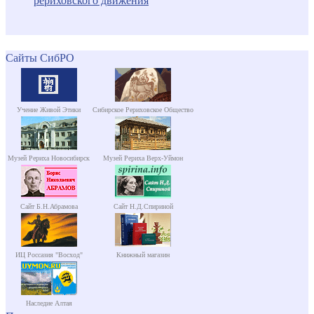
рериховского движения
Сайты СибРО
Учение Живой Этики
Сибирское Рериховское Общество
Музей Рериха Новосибирск
Музей Рериха Верх-Уймон
Сайт Б.Н.Абрамова
Сайт Н.Д.Спириной
ИЦ Россазия "Восход"
Книжный магазин
Наследие Алтая