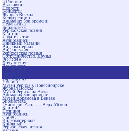
и новости
Выставки
Новости
Концерты
Журнал Восход
Конференции
Альманах Зов времени
Педагогика
Библиотека
Рериховская поэзия
Картины
Издательство
Аудиозаписи
Книжный магазин
Видеоматериалы
Видеостудия
Рериховская поэзия
Сотрудничество. Друзья
РОССИЯ
Хочу помочь
Все соцсети
Публикации
Музеи и
и новости
учреждения
Новости
Музей Рериха в Новосибирске
Журнал Восход
Музей Рериха на Алтае
Альманах Зов времени
Музей Абрамова в Венёве
Библиотека
"Наследие Алтая" - Верх-Уймон
Картины
Позиция
Аудиозаписи
СибРО
Видеоматериалы
Книжный
Рериховская поэзия
магазин