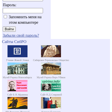
Пароль:
Запомнить меня на
этом компьютере
Забыли свой пароль?
Сайты СибРО
Учение Живой Этики
Сибирское Рериховское Общество
Музей Рериха Новосибирск
Музей Рериха Верх-Уймон
Сайт Б.Н.Абрамова
Сайт Н.Д.Спириной
ИЦ Россазия "Восход"
Книжный магазин