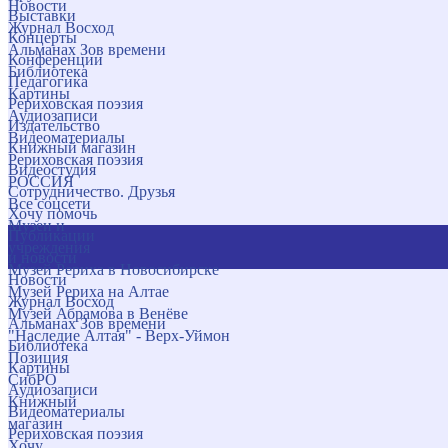
Новости
Выставки
Журнал Восход
Концерты
Альманах Зов времени
Конференции
Библиотека
Педагогика
Картины
Рериховская поэзия
Аудиозаписи
Издательство
Видеоматериалы
Книжный магазин
Рериховская поэзия
Видеостудия
РОССИЯ
Сотрудничество. Друзья
Все соцсети
Хочу помочь
Музеи и
Публикации
учреждения
и новости
Музей Рериха в Новосибирске
Новости
Музей Рериха на Алтае
Журнал Восход
Музей Абрамова в Венёве
Альманах Зов времени
"Наследие Алтая" - Верх-Уймон
Библиотека
Позиция
Картины
СибРО
Аудиозаписи
Книжный
Видеоматериалы
магазин
Рериховская поэзия
Хочу