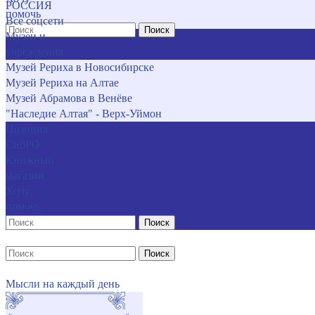
РОССИЯ
помочь
Все соцсети
Поиск
Музеи и
учреждения
Музей Рериха в Новосибирске
Музей Рериха на Алтае
Музей Абрамова в Венёве
"Наследие Алтая" - Верх-Уймон
Позиция
СибРО
Книжный
магазин
Хочу
помочь
Поиск
Поиск
Мысли на каждый день