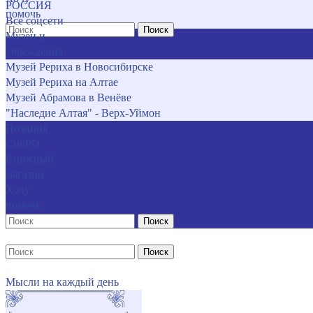
РОССИЯ
помочь
Все соцсети
Поиск
Музеи и
учреждения
Музей Рериха в Новосибирске
Музей Рериха на Алтае
Музей Абрамова в Венёве
"Наследие Алтая" - Верх-Уймон
Позиция
СибРО
Книжный
магазин
Хочу
помочь
Поиск
Поиск
Мысли на каждый день