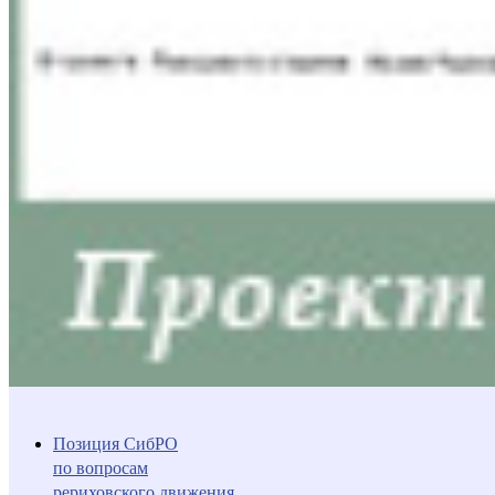
Позиция СибРО
по вопросам
рериховского движения