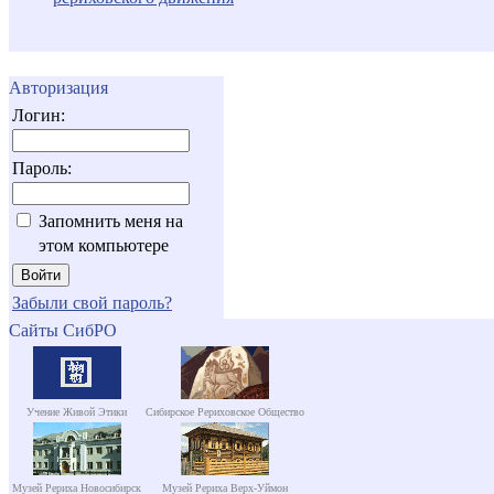
Авторизация
Логин:
Пароль:
Запомнить меня на
этом компьютере
Забыли свой пароль?
Сайты СибРО
Учение Живой Этики
Сибирское Рериховское Общество
Музей Рериха Новосибирск
Музей Рериха Верх-Уймон