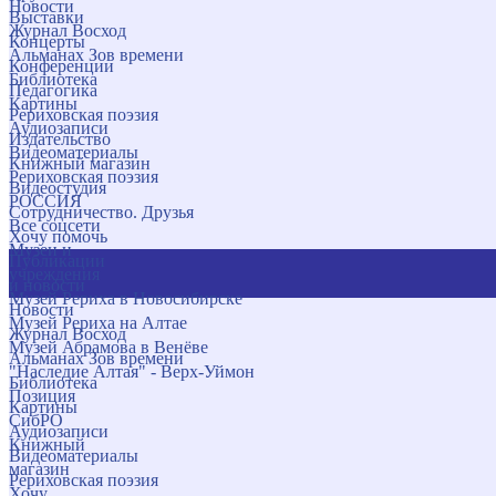
Новости
Выставки
Журнал Восход
Концерты
Альманах Зов времени
Конференции
Библиотека
Педагогика
Картины
Рериховская поэзия
Аудиозаписи
Издательство
Видеоматериалы
Книжный магазин
Рериховская поэзия
Видеостудия
РОССИЯ
Сотрудничество. Друзья
Все соцсети
Хочу помочь
Музеи и
Публикации
учреждения
и новости
Музей Рериха в Новосибирске
Новости
Музей Рериха на Алтае
Журнал Восход
Музей Абрамова в Венёве
Альманах Зов времени
"Наследие Алтая" - Верх-Уймон
Библиотека
Позиция
Картины
СибРО
Аудиозаписи
Книжный
Видеоматериалы
магазин
Рериховская поэзия
Хочу