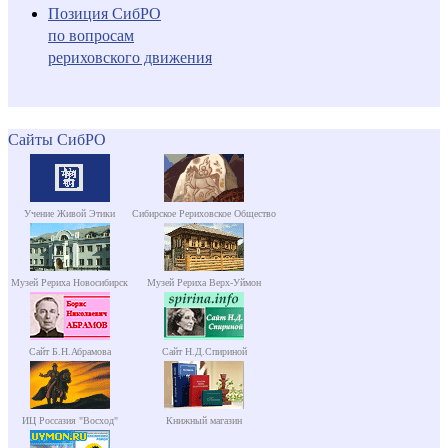
Позиция СибРО
по вопросам
рериховского движения
Сайты СибРО
Учение Живой Этики
Сибирское Рериховское Общество
Музей Рериха Новосибирск
Музей Рериха Верх-Уймон
Сайт Б.Н.Абрамова
Сайт Н.Д.Спириной
ИЦ Россазия "Восход"
Книжный магазин