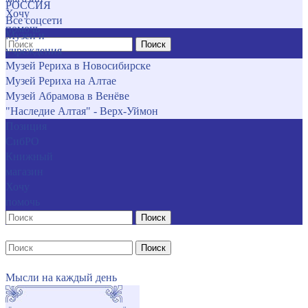
РОССИЯ
Хочу
Все соцсети
помочь
Музеи и
Поиск
учреждения
Музей Рериха в Новосибирске
Музей Рериха на Алтае
Музей Абрамова в Венёве
"Наследие Алтая" - Верх-Уймон
Позиция
СибРО
Книжный
магазин
Хочу
помочь
Поиск
Поиск
Мысли на каждый день