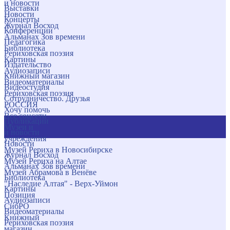
и новости
Выставки
Новости
Концерты
Журнал Восход
Конференции
Альманах Зов времени
Педагогика
Библиотека
Рериховская поэзия
Картины
Издательство
Аудиозаписи
Книжный магазин
Видеоматериалы
Видеостудия
Рериховская поэзия
Сотрудничество. Друзья
РОССИЯ
Хочу помочь
Все соцсети
Публикации
Музеи и
и новости
учреждения
Новости
Музей Рериха в Новосибирске
Журнал Восход
Музей Рериха на Алтае
Альманах Зов времени
Музей Абрамова в Венёве
Библиотека
"Наследие Алтая" - Верх-Уймон
Картины
Позиция
Аудиозаписи
СибРО
Видеоматериалы
Книжный
Рериховская поэзия
магазин