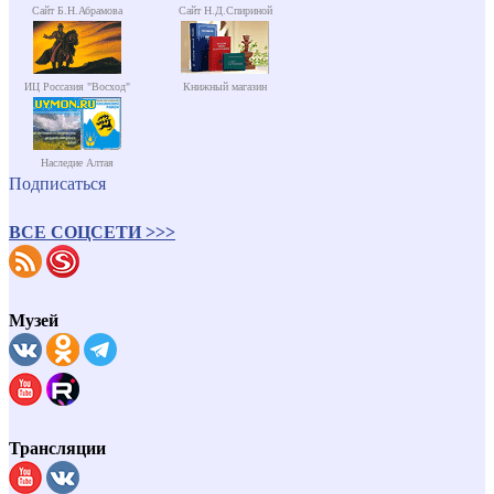
Сайт Б.Н.Абрамова
Сайт Н.Д.Спириной
ИЦ Россазия "Восход"
Книжный магазин
Наследие Алтая
Подписаться
ВСЕ СОЦСЕТИ >>>
Музей
Трансляции