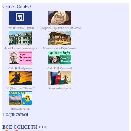
Сайты СибРО
Учение Живой Этики
Сибирское Рериховское Общество
Музей Рериха Новосибирск
Музей Рериха Верх-Уймон
Сайт Б.Н.Абрамова
Сайт Н.Д.Спириной
ИЦ Россазия "Восход"
Книжный магазин
Наследие Алтая
Подписаться
ВСЕ СОЦСЕТИ >>>