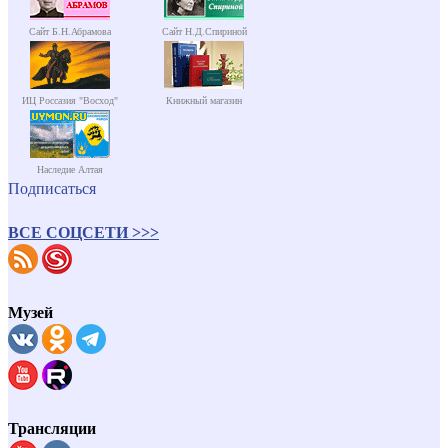
Сайт Б.Н.Абрамова
Сайт Н.Д.Спириной
ИЦ Россазия "Восход"
Книжный магазин
Наследие Алтая
Подписаться
ВСЕ СОЦСЕТИ >>>
Музей
Трансляции