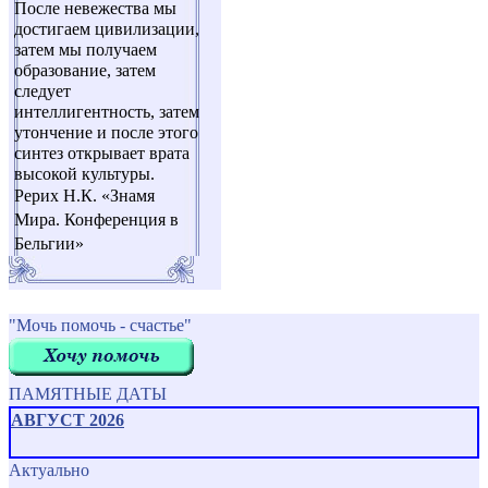
После невежества мы
достигаем цивилизации,
затем мы получаем
образование, затем
следует
интеллигентность, затем
утончение и после этого
синтез открывает врата
высокой культуры.
Рерих Н.К. «Знамя
Мира. Конференция в
Бельгии»
"Мочь помочь - счастье"
ПАМЯТНЫЕ ДАТЫ
АВГУСТ 2026
Актуально