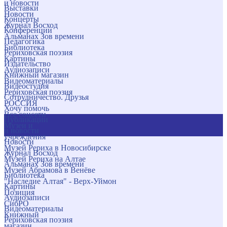
и новости
Выставки
Новости
Концерты
Журнал Восход
Конференции
Альманах Зов времени
Педагогика
Библиотека
Рериховская поэзия
Картины
Издательство
Аудиозаписи
Книжный магазин
Видеоматериалы
Видеостудия
Рериховская поэзия
Сотрудничество. Друзья
РОССИЯ
Хочу помочь
Все соцсети
Публикации
Музеи и
и новости
учреждения
Новости
Музей Рериха в Новосибирске
Журнал Восход
Музей Рериха на Алтае
Альманах Зов времени
Музей Абрамова в Венёве
Библиотека
"Наследие Алтая" - Верх-Уймон
Картины
Позиция
Аудиозаписи
СибРО
Видеоматериалы
Книжный
Рериховская поэзия
магазин