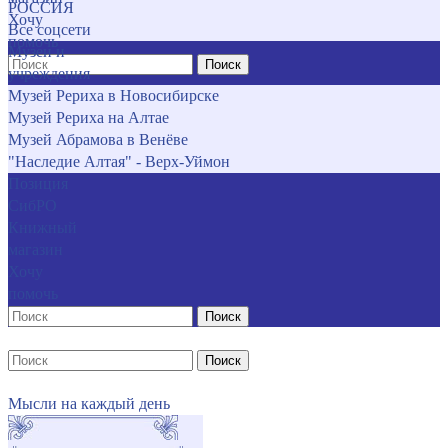
РОССИЯ
Хочу
Все соцсети
помочь
Музеи и
Поиск
учреждения
Музей Рериха в Новосибирске
Музей Рериха на Алтае
Музей Абрамова в Венёве
"Наследие Алтая" - Верх-Уймон
Позиция
СибРО
Книжный
магазин
Хочу
помочь
Поиск
Поиск
Мысли на каждый день