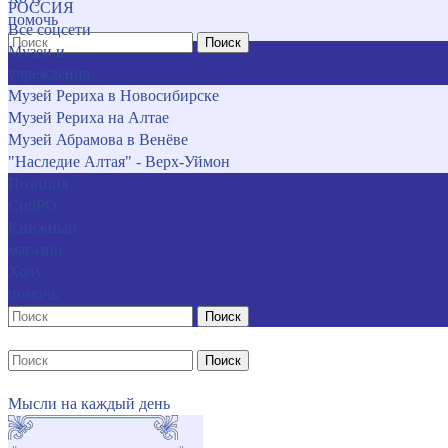
РОССИЯ
помочь
Все соцсети
Поиск
Музеи и
учреждения
Музей Рериха в Новосибирске
Музей Рериха на Алтае
Музей Абрамова в Венёве
"Наследие Алтая" - Верх-Уймон
Позиция
СибРО
Книжный
магазин
Хочу
помочь
Поиск
Поиск
Мысли на каждый день