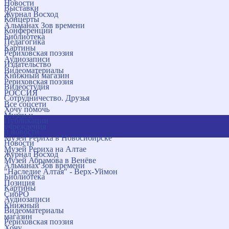
Новости
Выставки
Журнал Восход
Концерты
Альманах Зов времени
Конференции
Библиотека
Педагогика
Картины
Рериховская поэзия
Аудиозаписи
Издательство
Видеоматериалы
Книжный магазин
Рериховская поэзия
Видеостудия
РОССИЯ
Сотрудничество. Друзья
Все соцсети
Хочу помочь
Музеи и
Публикации
учреждения
и новости
Музей Рериха в Новосибирске
Новости
Музей Рериха на Алтае
Журнал Восход
Музей Абрамова в Венёве
Альманах Зов времени
"Наследие Алтая" - Верх-Уймон
Библиотека
Позиция
Картины
СибРО
Аудиозаписи
Книжный
Видеоматериалы
магазин
Рериховская поэзия
Хочу