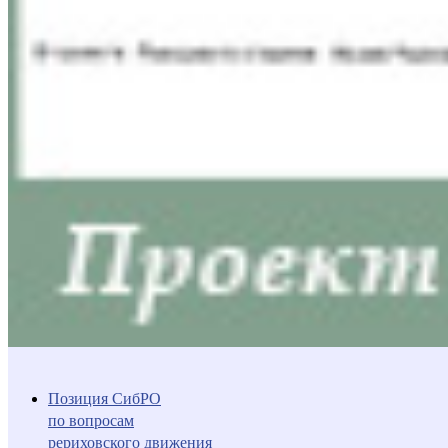
Позиция СибРО
по вопросам
рериховского движения