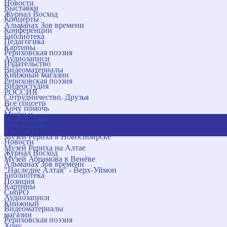
Новости
Выставки
Журнал Восход
Концерты
Альманах Зов времени
Конференции
Библиотека
Педагогика
Картины
Рериховская поэзия
Аудиозаписи
Издательство
Видеоматериалы
Книжный магазин
Рериховская поэзия
Видеостудия
РОССИЯ
Сотрудничество. Друзья
Все соцсети
Хочу помочь
Музеи и
Публикации
учреждения
и новости
Музей Рериха в Новосибирске
Новости
Музей Рериха на Алтае
Журнал Восход
Музей Абрамова в Венёве
Альманах Зов времени
"Наследие Алтая" - Верх-Уймон
Библиотека
Позиция
Картины
СибРО
Аудиозаписи
Книжный
Видеоматериалы
магазин
Рериховская поэзия
Хочу