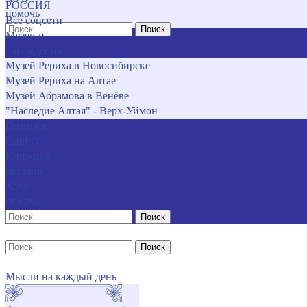
РОССИЯ
помочь
Все соцсети
Поиск
Музеи и
учреждения
Музей Рериха в Новосибирске
Музей Рериха на Алтае
Музей Абрамова в Венёве
"Наследие Алтая" - Верх-Уймон
Позиция
СибРО
Книжный
магазин
Хочу
помочь
Поиск
Поиск
Мысли на каждый день