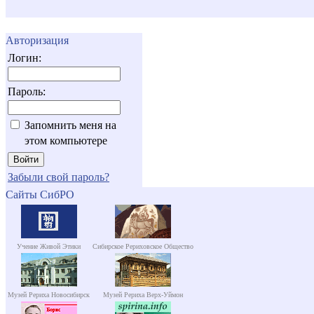
Авторизация
Логин:
Пароль:
Запомнить меня на
этом компьютере
Забыли свой пароль?
Сайты СибРО
Учение Живой Этики
Сибирское Рериховское Общество
Музей Рериха Новосибирск
Музей Рериха Верх-Уймон