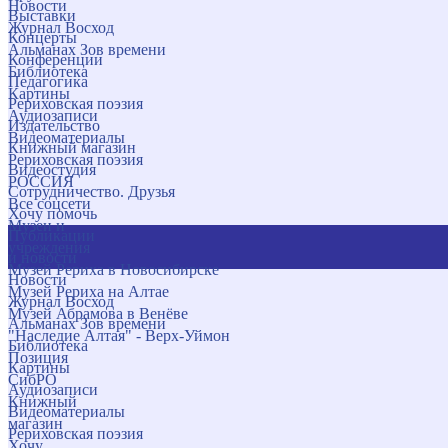
Новости
Выставки
Журнал Восход
Концерты
Альманах Зов времени
Конференции
Библиотека
Педагогика
Картины
Рериховская поэзия
Аудиозаписи
Издательство
Видеоматериалы
Книжный магазин
Рериховская поэзия
Видеостудия
РОССИЯ
Сотрудничество. Друзья
Все соцсети
Хочу помочь
Музеи и
Публикации
учреждения
и новости
Музей Рериха в Новосибирске
Новости
Музей Рериха на Алтае
Журнал Восход
Музей Абрамова в Венёве
Альманах Зов времени
"Наследие Алтая" - Верх-Уймон
Библиотека
Позиция
Картины
СибРО
Аудиозаписи
Книжный
Видеоматериалы
магазин
Рериховская поэзия
Хочу