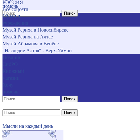
РОССИЯ
помочь
Все соцсети
Поиск
Музеи и
учреждения
Музей Рериха в Новосибирске
Музей Рериха на Алтае
Музей Абрамова в Венёве
"Наследие Алтая" - Верх-Уймон
Позиция
СибРО
Книжный
магазин
Хочу
помочь
Поиск
Поиск
Мысли на каждый день