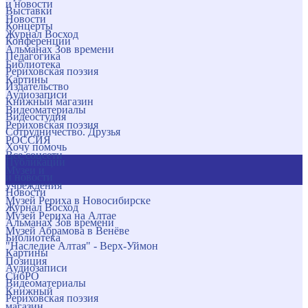
и новости
Выставки
Новости
Концерты
Журнал Восход
Конференции
Альманах Зов времени
Педагогика
Библиотека
Рериховская поэзия
Картины
Издательство
Аудиозаписи
Книжный магазин
Видеоматериалы
Видеостудия
Рериховская поэзия
Сотрудничество. Друзья
РОССИЯ
Хочу помочь
Все соцсети
Публикации
Музеи и
и новости
учреждения
Новости
Музей Рериха в Новосибирске
Журнал Восход
Музей Рериха на Алтае
Альманах Зов времени
Музей Абрамова в Венёве
Библиотека
"Наследие Алтая" - Верх-Уймон
Картины
Позиция
Аудиозаписи
СибРО
Видеоматериалы
Книжный
Рериховская поэзия
магазин