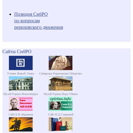
Позиция СибРО
по вопросам
рериховского движения
Сайты СибРО
Учение Живой Этики
Сибирское Рериховское Общество
Музей Рериха Новосибирск
Музей Рериха Верх-Уймон
Сайт Б.Н.Абрамова
Сайт Н.Д.Спириной