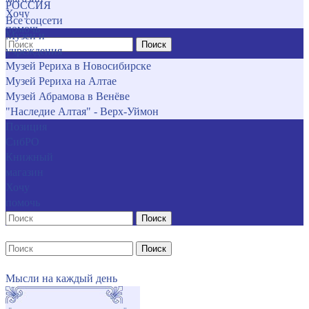
РОССИЯ
Хочу
Все соцсети
помочь
Музеи и
Поиск
учреждения
Музей Рериха в Новосибирске
Музей Рериха на Алтае
Музей Абрамова в Венёве
"Наследие Алтая" - Верх-Уймон
Позиция
СибРО
Книжный
магазин
Хочу
помочь
Поиск
Поиск
Мысли на каждый день