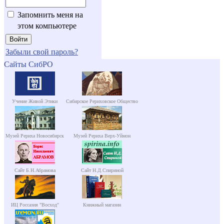
Запомнить меня на
этом компьютере
Забыли свой пароль?
Сайты СибРО
Учение Живой Этики
Сибирское Рериховское Общество
Музей Рериха Новосибирск
Музей Рериха Верх-Уймон
Сайт Б.Н.Абрамова
Сайт Н.Д.Спириной
ИЦ Россазия "Восход"
Книжный магазин