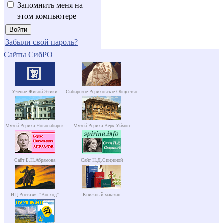
Запомнить меня на
этом компьютере
Забыли свой пароль?
Сайты СибРО
Учение Живой Этики
Сибирское Рериховское Общество
Музей Рериха Новосибирск
Музей Рериха Верх-Уймон
Сайт Б.Н.Абрамова
Сайт Н.Д.Спириной
ИЦ Россазия "Восход"
Книжный магазин