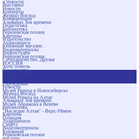
и новости
Выставки
Новости
Концерты
Журнал Восход
Конференции
Альманах Зов времени
Педагогика
Библиотека
Рериховская поэзия
Картины
Издательство
Аудиозаписи
Книжный магазин
Видеоматериалы
Видеостудия
Рериховская поэзия
Сотрудничество. Друзья
РОССИЯ
Хочу помочь
Все соцсети
Публикации
Музеи и
и новости
учреждения
Новости
Музей Рериха в Новосибирске
Журнал Восход
Музей Рериха на Алтае
Альманах Зов времени
Музей Абрамова в Венёве
Библиотека
"Наследие Алтая" - Верх-Уймон
Картины
Позиция
Аудиозаписи
СибРО
Видеоматериалы
Книжный
Рериховская поэзия
магазин