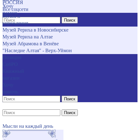
РОССИЯ
Хочу
Все соцсети
помочь
Музеи и
Поиск
учреждения
Музей Рериха в Новосибирске
Музей Рериха на Алтае
Музей Абрамова в Венёве
"Наследие Алтая" - Верх-Уймон
Позиция
СибРО
Книжный
магазин
Хочу
помочь
Поиск
Поиск
Мысли на каждый день