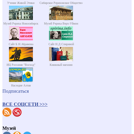
Учение Живой Этики
Сибирское Рериховское Общество
Музей Рериха Новосибирск
Музей Рериха Верх-Уймон
Сайт Б.Н.Абрамова
Сайт Н.Д.Спириной
ИЦ Россазия "Восход"
Книжный магазин
Наследие Алтая
Подписаться
ВСЕ СОЦСЕТИ >>>
Музей