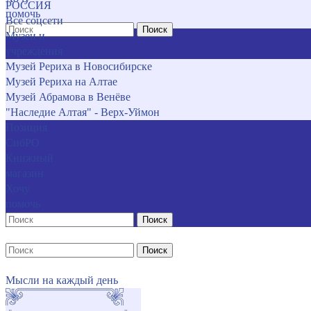
РОССИЯ
помочь
Все соцсети
Поиск
Музеи и
учреждения
Музей Рериха в Новосибирске
Музей Рериха на Алтае
Музей Абрамова в Венёве
"Наследие Алтая" - Верх-Уймон
Позиция
СибРО
Книжный
магазин
Хочу
помочь
Поиск
Поиск
Мысли на каждый день