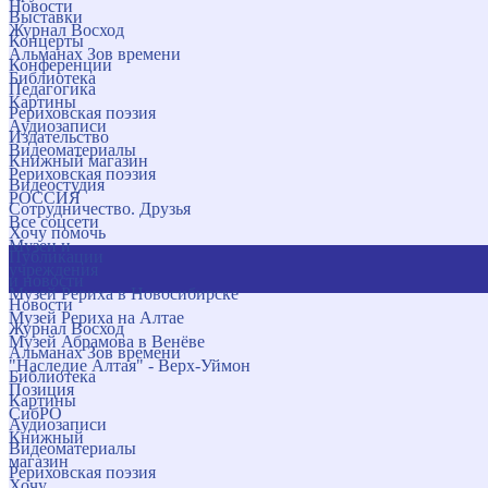
Новости
Выставки
Журнал Восход
Концерты
Альманах Зов времени
Конференции
Библиотека
Педагогика
Картины
Рериховская поэзия
Аудиозаписи
Издательство
Видеоматериалы
Книжный магазин
Рериховская поэзия
Видеостудия
РОССИЯ
Сотрудничество. Друзья
Все соцсети
Хочу помочь
Музеи и
Публикации
учреждения
и новости
Музей Рериха в Новосибирске
Новости
Музей Рериха на Алтае
Журнал Восход
Музей Абрамова в Венёве
Альманах Зов времени
"Наследие Алтая" - Верх-Уймон
Библиотека
Позиция
Картины
СибРО
Аудиозаписи
Книжный
Видеоматериалы
магазин
Рериховская поэзия
Хочу