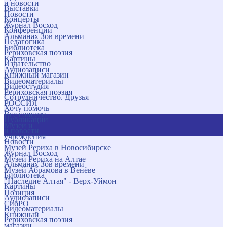
и новости
Выставки
Новости
Концерты
Журнал Восход
Конференции
Альманах Зов времени
Педагогика
Библиотека
Рериховская поэзия
Картины
Издательство
Аудиозаписи
Книжный магазин
Видеоматериалы
Видеостудия
Рериховская поэзия
Сотрудничество. Друзья
РОССИЯ
Хочу помочь
Все соцсети
Публикации
Музеи и
и новости
учреждения
Новости
Музей Рериха в Новосибирске
Журнал Восход
Музей Рериха на Алтае
Альманах Зов времени
Музей Абрамова в Венёве
Библиотека
"Наследие Алтая" - Верх-Уймон
Картины
Позиция
Аудиозаписи
СибРО
Видеоматериалы
Книжный
Рериховская поэзия
магазин