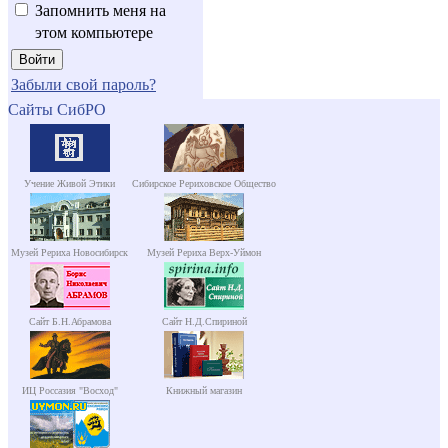
Запомнить меня на
этом компьютере
Забыли свой пароль?
Сайты СибРО
Учение Живой Этики
Сибирское Рериховское Общество
Музей Рериха Новосибирск
Музей Рериха Верх-Уймон
Сайт Б.Н.Абрамова
Сайт Н.Д.Спириной
ИЦ Россазия "Восход"
Книжный магазин