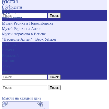
РОССИЯ
Хочу
Все соцсети
помочь
Музеи и
Поиск
учреждения
Музей Рериха в Новосибирске
Музей Рериха на Алтае
Музей Абрамова в Венёве
"Наследие Алтая" - Верх-Уймон
Позиция
СибРО
Книжный
магазин
Хочу
помочь
Поиск
Поиск
Мысли на каждый день