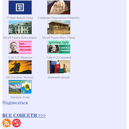
Учение Живой Этики
Сибирское Рериховское Общество
Музей Рериха Новосибирск
Музей Рериха Верх-Уймон
Сайт Б.Н.Абрамова
Сайт Н.Д.Спириной
ИЦ Россазия "Восход"
Книжный магазин
Наследие Алтая
Подписаться
ВСЕ СОЦСЕТИ >>>