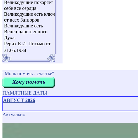
Великодушие покоряет
себе все сердца.
Великодушие есть ключ
от всех Затворов.
Великодушие есть
Венец царственного
Духа.
Рерих Е.И. Письмо от
31.05.1934
"Мочь помочь - счастье"
ПАМЯТНЫЕ ДАТЫ
АВГУСТ 2026
Актуально