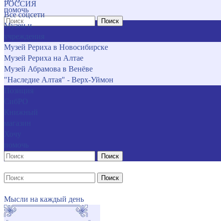
РОССИЯ
помочь
Все соцсети
Поиск
Музеи и
учреждения
Музей Рериха в Новосибирске
Музей Рериха на Алтае
Музей Абрамова в Венёве
"Наследие Алтая" - Верх-Уймон
Позиция
СибРО
Книжный
магазин
Хочу
помочь
Поиск
Поиск
Мысли на каждый день