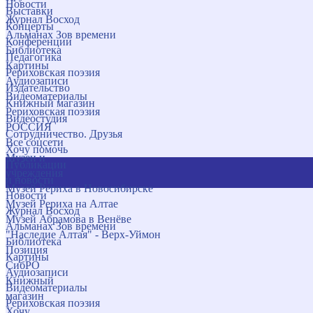
Новости
Выставки
Журнал Восход
Концерты
Альманах Зов времени
Конференции
Библиотека
Педагогика
Картины
Рериховская поэзия
Аудиозаписи
Издательство
Видеоматериалы
Книжный магазин
Рериховская поэзия
Видеостудия
РОССИЯ
Сотрудничество. Друзья
Все соцсети
Хочу помочь
Музеи и
Публикации
учреждения
и новости
Музей Рериха в Новосибирске
Новости
Музей Рериха на Алтае
Журнал Восход
Музей Абрамова в Венёве
Альманах Зов времени
"Наследие Алтая" - Верх-Уймон
Библиотека
Позиция
Картины
СибРО
Аудиозаписи
Книжный
Видеоматериалы
магазин
Рериховская поэзия
Хочу