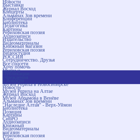
Новости
Выставки
Журнал Восход
Концерты
Альманах Зов времени
Конференции
Библиотека
Педагогика
Картины
Рериховская поэзия
Аудиозаписи
Издательство
Видеоматериалы
Книжный магазин
Рериховская поэзия
Видеостудия
РОССИЯ
Сотрудничество. Друзья
Все соцсети
Хочу помочь
Музеи и
Публикации
учреждения
и новости
Музей Рериха в Новосибирске
Новости
Музей Рериха на Алтае
Журнал Восход
Музей Абрамова в Венёве
Альманах Зов времени
"Наследие Алтая" - Верх-Уймон
Библиотека
Позиция
Картины
СибРО
Аудиозаписи
Книжный
Видеоматериалы
магазин
Рериховская поэзия
Хочу