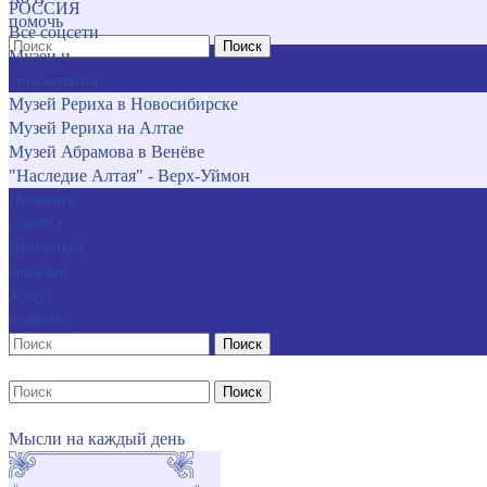
РОССИЯ
помочь
Все соцсети
Поиск
Музеи и
учреждения
Музей Рериха в Новосибирске
Музей Рериха на Алтае
Музей Абрамова в Венёве
"Наследие Алтая" - Верх-Уймон
Позиция
СибРО
Книжный
магазин
Хочу
помочь
Поиск
Поиск
Мысли на каждый день