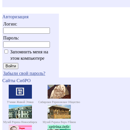
Авторизация
Логин:
Пароль:
Запомнить меня на
этом компьютере
Забыли свой пароль?
Сайты СибРО
Учение Живой Этики
Сибирское Рериховское Общество
Музей Рериха Новосибирск
Музей Рериха Верх-Уймон