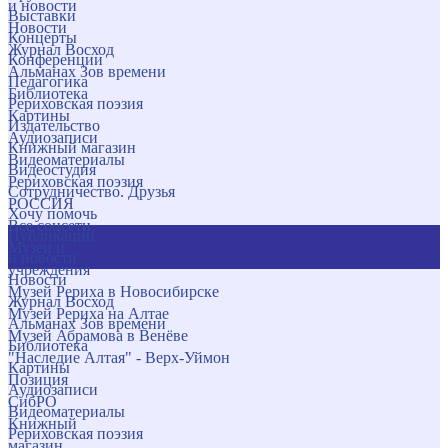
и новости
Выставки
Новости
Концерты
Журнал Восход
Конференции
Альманах Зов времени
Педагогика
Библиотека
Рериховская поэзия
Картины
Издательство
Аудиозаписи
Книжный магазин
Видеоматериалы
Видеостудия
Рериховская поэзия
Сотрудничество. Друзья
РОССИЯ
Хочу помочь
Все соцсети
Публикации
Музеи и
и новости
учреждения
Новости
Музей Рериха в Новосибирске
Журнал Восход
Музей Рериха на Алтае
Альманах Зов времени
Музей Абрамова в Венёве
Библиотека
"Наследие Алтая" - Верх-Уймон
Картины
Позиция
Аудиозаписи
СибРО
Видеоматериалы
Книжный
Рериховская поэзия
магазин