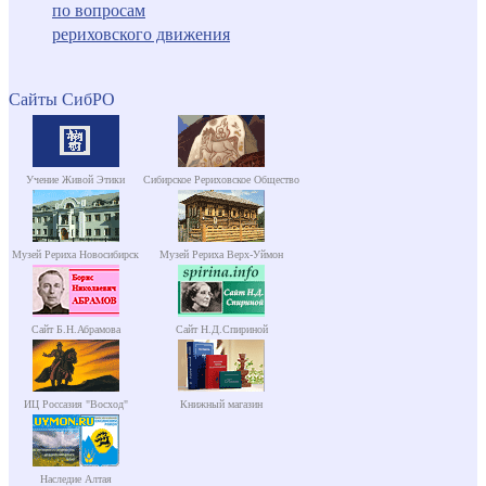
по вопросам
рериховского движения
Сайты СибРО
Учение Живой Этики
Сибирское Рериховское Общество
Музей Рериха Новосибирск
Музей Рериха Верх-Уймон
Сайт Б.Н.Абрамова
Сайт Н.Д.Спириной
ИЦ Россазия "Восход"
Книжный магазин
Наследие Алтая