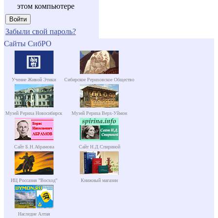
этом компьютере
Забыли свой пароль?
Сайты СибРО
Учение Живой Этики
Сибирское Рериховское Общество
Музей Рериха Новосибирск
Музей Рериха Верх-Уймон
Сайт Б.Н.Абрамова
Сайт Н.Д.Спириной
ИЦ Россазия "Восход"
Книжный магазин
Наследие Алтая