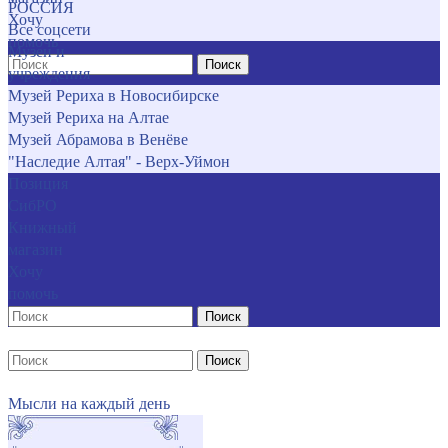
РОССИЯ
Хочу
Все соцсети
помочь
Музеи и
Поиск
учреждения
Музей Рериха в Новосибирске
Музей Рериха на Алтае
Музей Абрамова в Венёве
"Наследие Алтая" - Верх-Уймон
Позиция
СибРО
Книжный
магазин
Хочу
помочь
Поиск
Поиск
Мысли на каждый день