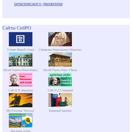
рериховского движения
Сайты СибРО
Учение Живой Этики
Сибирское Рериховское Общество
Музей Рериха Новосибирск
Музей Рериха Верх-Уймон
Сайт Б.Н.Абрамова
Сайт Н.Д.Спириной
ИЦ Россазия "Восход"
Книжный магазин
Наследие Алтая