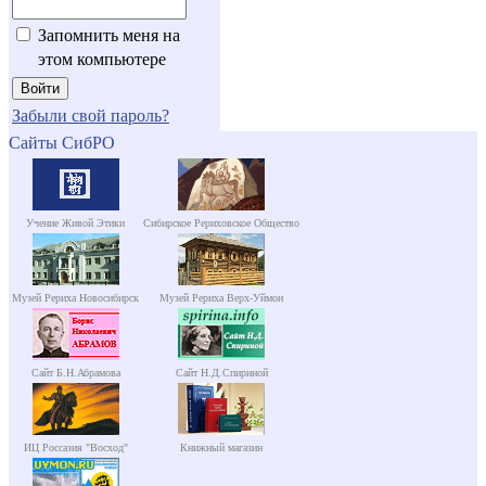
Запомнить меня на
этом компьютере
Забыли свой пароль?
Сайты СибРО
Учение Живой Этики
Сибирское Рериховское Общество
Музей Рериха Новосибирск
Музей Рериха Верх-Уймон
Сайт Б.Н.Абрамова
Сайт Н.Д.Спириной
ИЦ Россазия "Восход"
Книжный магазин