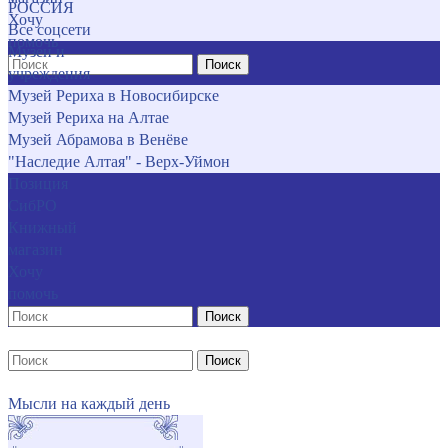
РОССИЯ
Хочу
Все соцсети
помочь
Музеи и
Поиск
учреждения
Музей Рериха в Новосибирске
Музей Рериха на Алтае
Музей Абрамова в Венёве
"Наследие Алтая" - Верх-Уймон
Позиция
СибРО
Книжный
магазин
Хочу
помочь
Поиск
Поиск
Мысли на каждый день