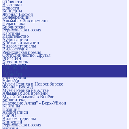
и новости
Выставки
Новости
Концерты
Журнал Восход
Конференции
Альманах Зов времени
Педагогика
Библиотека
Рериховская поэзия
Картины
Издательство
Аудиозаписи
Книжный магазин
Видеоматериалы
Видеостудия
Рериховская поэзия
Сотрудничество. Друзья
РОССИЯ
Хочу помочь
Все соцсети
Публикации
Музеи и
и новости
учреждения
Новости
Музей Рериха в Новосибирске
Журнал Восход
Музей Рериха на Алтае
Альманах Зов времени
Музей Абрамова в Венёве
Библиотека
"Наследие Алтая" - Верх-Уймон
Картины
Позиция
Аудиозаписи
СибРО
Видеоматериалы
Книжный
Рериховская поэзия
магазин