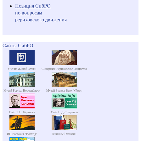
Позиция СибРО
по вопросам
рериховского движения
Сайты СибРО
Учение Живой Этики
Сибирское Рериховское Общество
Музей Рериха Новосибирск
Музей Рериха Верх-Уймон
Сайт Б.Н.Абрамова
Сайт Н.Д.Спириной
ИЦ Россазия "Восход"
Книжный магазин