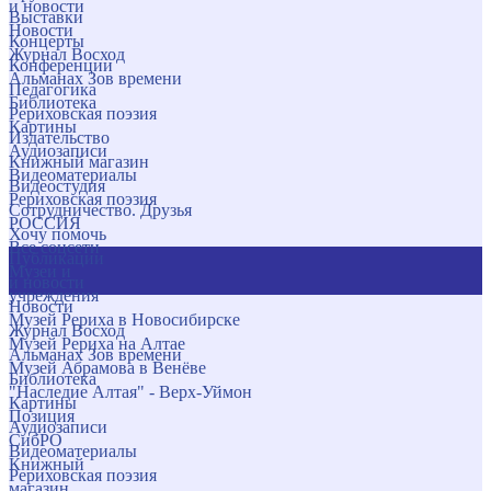
и новости
Выставки
Новости
Концерты
Журнал Восход
Конференции
Альманах Зов времени
Педагогика
Библиотека
Рериховская поэзия
Картины
Издательство
Аудиозаписи
Книжный магазин
Видеоматериалы
Видеостудия
Рериховская поэзия
Сотрудничество. Друзья
РОССИЯ
Хочу помочь
Все соцсети
Публикации
Музеи и
и новости
учреждения
Новости
Музей Рериха в Новосибирске
Журнал Восход
Музей Рериха на Алтае
Альманах Зов времени
Музей Абрамова в Венёве
Библиотека
"Наследие Алтая" - Верх-Уймон
Картины
Позиция
Аудиозаписи
СибРО
Видеоматериалы
Книжный
Рериховская поэзия
магазин