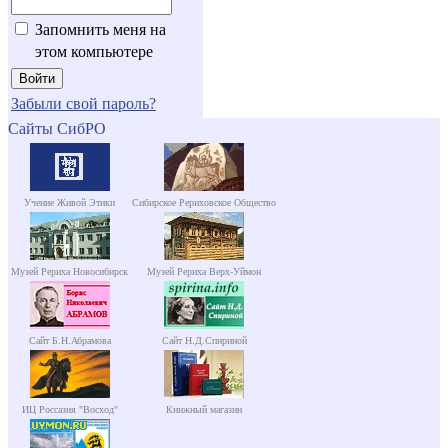
Запомнить меня на
этом компьютере
Забыли свой пароль?
Сайты СибРО
Учение Живой Этики
Сибирское Рериховское Общество
Музей Рериха Новосибирск
Музей Рериха Верх-Уймон
Сайт Б.Н.Абрамова
Сайт Н.Д.Спириной
ИЦ Россазия "Восход"
Книжный магазин