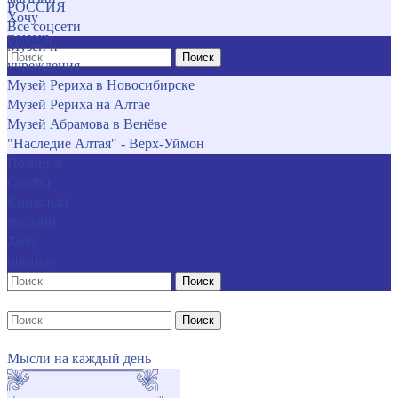
РОССИЯ
Хочу
Все соцсети
помочь
Музеи и
Поиск
учреждения
Музей Рериха в Новосибирске
Музей Рериха на Алтае
Музей Абрамова в Венёве
"Наследие Алтая" - Верх-Уймон
Позиция
СибРО
Книжный
магазин
Хочу
помочь
Поиск
Поиск
Мысли на каждый день