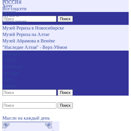
РОССИЯ
Хочу
Все соцсети
помочь
Музеи и
Поиск
учреждения
Музей Рериха в Новосибирске
Музей Рериха на Алтае
Музей Абрамова в Венёве
"Наследие Алтая" - Верх-Уймон
Позиция
СибРО
Книжный
магазин
Хочу
помочь
Поиск
Поиск
Мысли на каждый день