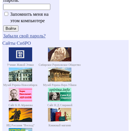
Пароль:
Запомнить меня на
этом компьютере
Забыли свой пароль?
Сайты СибРО
Учение Живой Этики
Сибирское Рериховское Общество
Музей Рериха Новосибирск
Музей Рериха Верх-Уймон
Сайт Б.Н.Абрамова
Сайт Н.Д.Спириной
ИЦ Россазия "Восход"
Книжный магазин