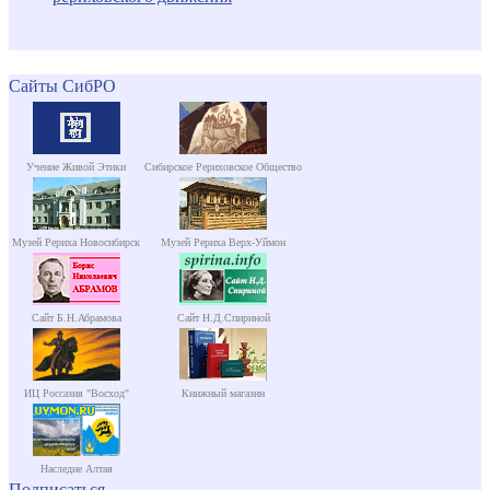
Сайты СибРО
Учение Живой Этики
Сибирское Рериховское Общество
Музей Рериха Новосибирск
Музей Рериха Верх-Уймон
Сайт Б.Н.Абрамова
Сайт Н.Д.Спириной
ИЦ Россазия "Восход"
Книжный магазин
Наследие Алтая
Подписаться