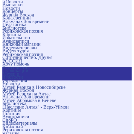
и новости
Выставки
Новости
Концерты
Журнал Восход
Конференции
Альманах Зов времени
Педагогика
Библиотека
Рериховская поэзия
Картины
Издательство
Аудиозаписи
Книжный магазин
Видеоматериалы
Видеостудия
Рериховская поэзия
Сотрудничество. Друзья
РОССИЯ
Хочу помочь
Все соцсети
Публикации
Музеи и
и новости
учреждения
Новости
Музей Рериха в Новосибирске
Журнал Восход
Музей Рериха на Алтае
Альманах Зов времени
Музей Абрамова в Венёве
Библиотека
"Наследие Алтая" - Верх-Уймон
Картины
Позиция
Аудиозаписи
СибРО
Видеоматериалы
Книжный
Рериховская поэзия
магазин