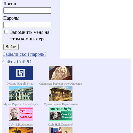
Логин:
Пароль:
Запомнить меня на
этом компьютере
Забыли свой пароль?
Сайты СибРО
Учение Живой Этики
Сибирское Рериховское Общество
Музей Рериха Новосибирск
Музей Рериха Верх-Уймон
Сайт Б.Н.Абрамова
Сайт Н.Д.Спириной