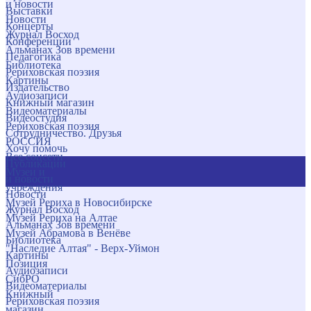
и новости
Выставки
Новости
Концерты
Журнал Восход
Конференции
Альманах Зов времени
Педагогика
Библиотека
Рериховская поэзия
Картины
Издательство
Аудиозаписи
Книжный магазин
Видеоматериалы
Видеостудия
Рериховская поэзия
Сотрудничество. Друзья
РОССИЯ
Хочу помочь
Все соцсети
Публикации
Музеи и
и новости
учреждения
Новости
Музей Рериха в Новосибирске
Журнал Восход
Музей Рериха на Алтае
Альманах Зов времени
Музей Абрамова в Венёве
Библиотека
"Наследие Алтая" - Верх-Уймон
Картины
Позиция
Аудиозаписи
СибРО
Видеоматериалы
Книжный
Рериховская поэзия
магазин