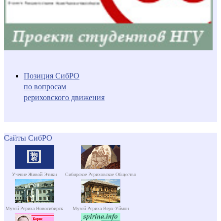
Позиция СибРО
по вопросам
рериховского движения
Сайты СибРО
Учение Живой Этики
Сибирское Рериховское Общество
Музей Рериха Новосибирск
Музей Рериха Верх-Уймон