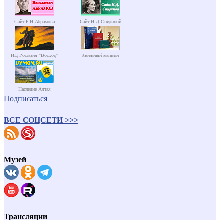
Сайт Б.Н.Абрамова
Сайт Н.Д.Спириной
ИЦ Россазия "Восход"
Книжный магазин
Наследие Алтая
Подписаться
ВСЕ СОЦСЕТИ >>>
Музей
Трансляции