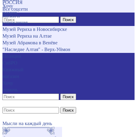
РОССИЯ
Хочу
Все соцсети
помочь
Музеи и
Поиск
учреждения
Музей Рериха в Новосибирске
Музей Рериха на Алтае
Музей Абрамова в Венёве
"Наследие Алтая" - Верх-Уймон
Позиция
СибРО
Книжный
магазин
Хочу
помочь
Поиск
Поиск
Мысли на каждый день